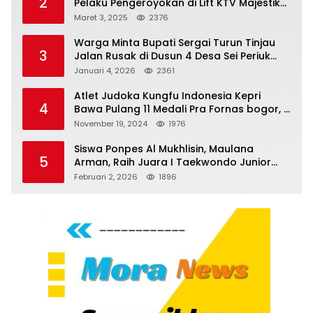
2
Pelaku Pengeroyokan di Lift KTV Majestik
Melenggang Bebas, Kantor Hukum JAP
Maret 3, 2025
2376
Pertanyakan Kinerja Polresta
Tanjungpinang
Warga Minta Bupati Sergai Turun Tinjau
3
Jalan Rusak di Dusun 4 Desa Sei Periuk
Serdang Bedagai
Januari 4, 2026
2361
Atlet Judoka Kungfu Indonesia Kepri
4
Bawa Pulang 11 Medali Pra Fornas bogor, 3
Emas dan 8 Perunggu.
November 19, 2024
1976
Siswa Ponpes Al Mukhlisin, Maulana
5
Arman, Raih Juara I Taekwondo Junior
Putra di Riau National Championship 2026
Februari 2, 2026
1896