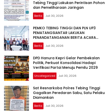
Tebing Tinggi Lakukan Perintisan Pohon
dan Pemeliharaan Jaringan
Berita
Juli 30, 2026
PEMKO TEBING TINGGI DAN PLN UP3
PEMATANGSIANTAR LAKUKAN
PENANDATANGANAN BERITA ACARA
EFISIENSI DAYA, HEMAT ANGGARAN
Berita
Juli 30, 2026
RATUSAN JUTA PER BULAN
DPD Hanura Kepri Gelar Pembekalan
Politik, Perkuat Konsolidasi Hadapi
Verifikasi Partai Menuju Pemilu 2029
Uncategorized
Juli 30, 2026
Sat Resnarkoba Polres Tebing Tinggi
Gagalkan Peredaran Sabu, Satu Pelaku
Diamankan
Berita
Juli 30, 2026