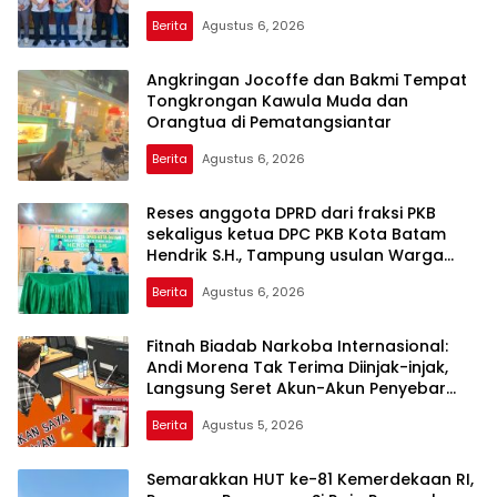
Berita
Agustus 6, 2026
Angkringan Jocoffe dan Bakmi Tempat
Tongkrongan Kawula Muda dan
Orangtua di Pematangsiantar
Berita
Agustus 6, 2026
Reses anggota DPRD dari fraksi PKB
sekaligus ketua DPC PKB Kota Batam
Hendrik S.H., Tampung usulan Warga
Patam Indah Minta Jalan, Ambulans, dan
Berita
Agustus 6, 2026
Sarana Olahraga
Fitnah Biadab Narkoba Internasional:
Andi Morena Tak Terima Diinjak-injak,
Langsung Seret Akun-Akun Penyebar
Hoaks ke Polda Kepri!
Berita
Agustus 5, 2026
Semarakkan HUT ke-81 Kemerdekaan RI,