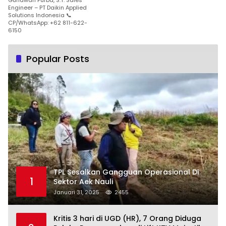
Engineer – PT Daikin Applied
Solutions Indonesia 📞
CP/WhatsApp: +62 811-622-
6150
Popular Posts
TPL Sesalkan Gangguan Operasional Di
1
Sektor Aek Nauli
Januari 31, 2025
2455
Kritis 3 hari di UGD (HR), 7 Orang Diduga