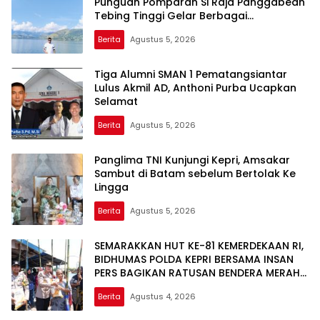
Punguan Pomparan Si Raja Panggabean
Tebing Tinggi Gelar Berbagai
Perlombaan
Berita
Agustus 5, 2026
Tiga Alumni SMAN 1 Pematangsiantar
Lulus Akmil AD, Anthoni Purba Ucapkan
Selamat
Berita
Agustus 5, 2026
Panglima TNI Kunjungi Kepri, Amsakar
Sambut di Batam sebelum Bertolak Ke
Lingga
Berita
Agustus 5, 2026
SEMARAKKAN HUT KE-81 KEMERDEKAAN RI,
BIDHUMAS POLDA KEPRI BERSAMA INSAN
PERS BAGIKAN RATUSAN BENDERA MERAH
PUTIH DAN BANTUAN SOSIAL
Berita
Agustus 4, 2026