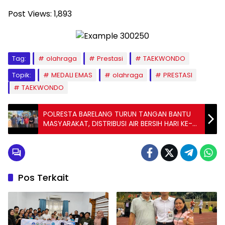
Post Views:
1,893
Tag:
olahraga
Prestasi
TAEKWONDO
Topik:
MEDALI EMAS
olahraga
PRESTASI
TAEKWONDO
POLRESTA BARELANG TURUN TANGAN BANTU
MASYARAKAT, DISTRIBUSI AIR BERSIH HARI KE-9
BERJALAN LANCAR
Pos Terkait