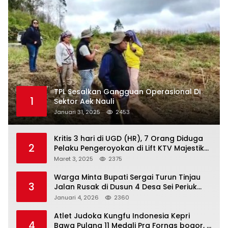
TPL Sesalkan Gangguan Operasional Di
1
Sektor Aek Nauli
Januari 31, 2025
2453
Kritis 3 hari di UGD (HR), 7 Orang Diduga
2
Pelaku Pengeroyokan di Lift KTV Majestik
Melenggang Bebas, Kantor Hukum JAP
Maret 3, 2025
2375
Pertanyakan Kinerja Polresta
Tanjungpinang
Warga Minta Bupati Sergai Turun Tinjau
3
Jalan Rusak di Dusun 4 Desa Sei Periuk
Serdang Bedagai
Januari 4, 2026
2360
Atlet Judoka Kungfu Indonesia Kepri
4
Bawa Pulang 11 Medali Pra Fornas bogor, 3