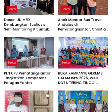
Berita
Berita
Dosen UNIMED
Anak Mandor Bus Travel
Kembangkan Scoliosis
Andalas di
Self-Monitoring Kit untuk
Pematangsiantar, Christian
Dukung Pemantauan
Antonio Sirait Lulus Akmil
Mandiri Pasien Scoliosis
AD 2026
Berita
Berita
PLN UP3 Pematangsiantar
BUKA KAMPANYE GERMAS
Tingkatkan Kompetensi
DALAM ISPS 2026, WALI
Petugas Yantek
KOTA TEBING TINGGI
APRESIASI PENURUNAN
STUNTING