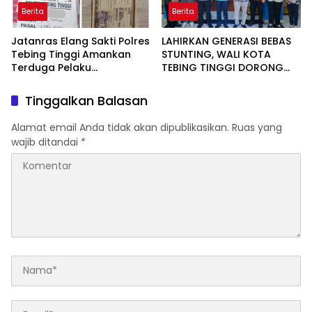
Berita
Berita
Jatanras Elang Sakti Polres
LAHIRKAN GENERASI BEBAS
Tebing Tinggi Amankan
STUNTING, WALI KOTA
Terduga Pelaku
TEBING TINGGI DORONG
Penggelapan Sepeda
OPTIMALISASI SP3 CATIN
Motor
Tinggalkan Balasan
Alamat email Anda tidak akan dipublikasikan.
Ruas yang
wajib ditandai
*