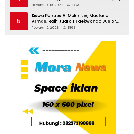
Emas dan 8 Perunggu.
November 19, 2024
1973
Siswa Ponpes Al Mukhlisin, Maulana
5
Arman, Raih Juara I Taekwondo Junior
Putra di Riau National Championship 2026
Februari 2, 2026
1893