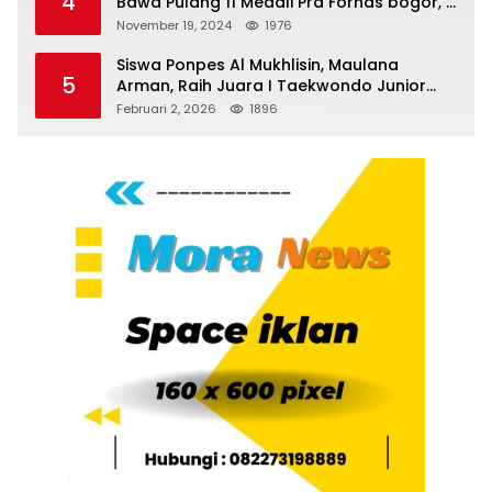
4
Bawa Pulang 11 Medali Pra Fornas bogor, 3
Emas dan 8 Perunggu.
November 19, 2024
1976
Siswa Ponpes Al Mukhlisin, Maulana
5
Arman, Raih Juara I Taekwondo Junior
Putra di Riau National Championship 2026
Februari 2, 2026
1896