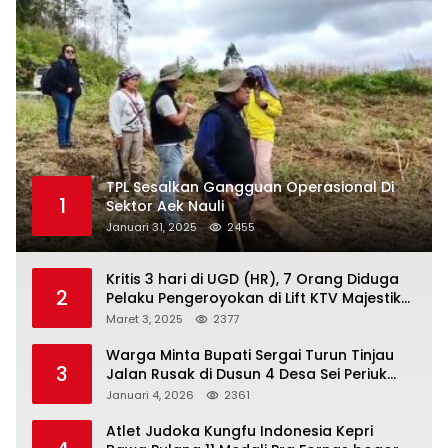
TPL Sesalkan Gangguan Operasional Di
1
Sektor Aek Nauli
Januari 31, 2025
2455
Kritis 3 hari di UGD (HR), 7 Orang Diduga
2
Pelaku Pengeroyokan di Lift KTV Majestik
Melenggang Bebas, Kantor Hukum JAP
Maret 3, 2025
2377
Pertanyakan Kinerja Polresta
Tanjungpinang
Warga Minta Bupati Sergai Turun Tinjau
3
Jalan Rusak di Dusun 4 Desa Sei Periuk
Serdang Bedagai
Januari 4, 2026
2361
Atlet Judoka Kungfu Indonesia Kepri