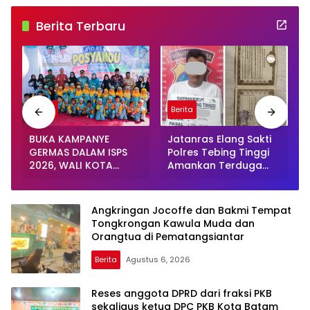
Berita Terbaru
Berita
Berita
BUKA KAMPANYE
Jatanras Elang Sakti
GERMAS DALAM ISPS
Polres Tebing Tinggi
2026, WALI KOTA
Amankan Terduga
TEBING TINGGI
Pelaku Penggelapan
APRESIASI PENURUNAN
Sepeda Motor
-
STUNTING
Angkringan Jocoffe dan Bakmi Tempat
s
Tongkrongan Kawula Muda dan
Orangtua di Pematangsiantar
Berita
Agustus 6, 2026
Reses anggota DPRD dari fraksi PKB
sekaligus ketua DPC PKB Kota Batam