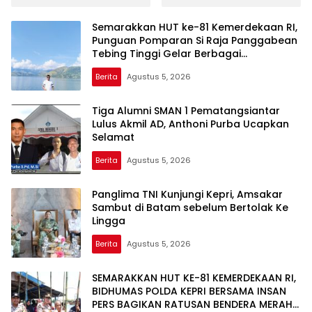
Bergairah Sejalan
Bergairah Sejalan
Aquabike Danau Toba,
Aquabike Danau Toba,
Semarakkan HUT ke-81 Kemerdekaan RI,
Jumlah Penumpang
Jumlah Penumpang
Punguan Pomparan Si Raja Panggabean
Pesawat Naik 8% Capai
Pesawat Naik 8% Capai
Tebing Tinggi Gelar Berbagai
7.968
7.968
Perlombaan
Berita
Agustus 5, 2026
Tiga Alumni SMAN 1 Pematangsiantar
Lulus Akmil AD, Anthoni Purba Ucapkan
Selamat
Berita
Agustus 5, 2026
Panglima TNI Kunjungi Kepri, Amsakar
Sambut di Batam sebelum Bertolak Ke
Lingga
Berita
Agustus 5, 2026
SEMARAKKAN HUT KE-81 KEMERDEKAAN RI,
BIDHUMAS POLDA KEPRI BERSAMA INSAN
PERS BAGIKAN RATUSAN BENDERA MERAH