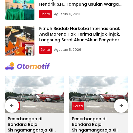
Hendrik S.H., Tampung usulan Warga
Patam Indah Minta Jalan, Ambulans, dan
Berita
Agustus 6, 2026
Sarana Olahraga
Fitnah Biadab Narkoba Internasional:
Andi Morena Tak Terima Diinjak-injak,
Langsung Seret Akun-Akun Penyebar
Hoaks ke Polda Kepri!
Berita
Agustus 5, 2026
Berita
Berita
Penerbangan di
Penerbangan di
Bandara Raja
Bandara Raja
Sisingamangaraja XII
Sisingamangaraja XII