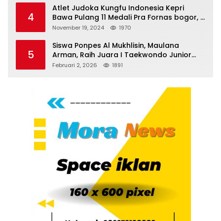
Atlet Judoka Kungfu Indonesia Kepri
4
Bawa Pulang 11 Medali Pra Fornas bogor, 3
Emas dan 8 Perunggu.
November 19, 2024
1970
Siswa Ponpes Al Mukhlisin, Maulana
5
Arman, Raih Juara I Taekwondo Junior
Putra di Riau National Championship 2026
Februari 2, 2026
1891