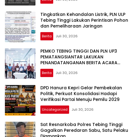
Tingkatkan Kehandalan Listrik, PLN ULP
Tebing Tinggi Lakukan Perintisan Pohon
dan Pemeliharaan Jaringan
Berita
Juli 30, 2026
PEMKO TEBING TINGGI DAN PLN UP3
PEMATANGSIANTAR LAKUKAN
PENANDATANGANAN BERITA ACARA
EFISIENSI DAYA, HEMAT ANGGARAN
Berita
Juli 30, 2026
RATUSAN JUTA PER BULAN
DPD Hanura Kepri Gelar Pembekalan
Politik, Perkuat Konsolidasi Hadapi
Verifikasi Partai Menuju Pemilu 2029
Uncategorized
Juli 30, 2026
Sat Resnarkoba Polres Tebing Tinggi
Gagalkan Peredaran Sabu, Satu Pelaku
Diamankan