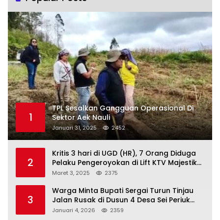
TPL Sesalkan Gangguan Operasional Di
1
Sektor Aek Nauli
Januari 31, 2025
2452
Kritis 3 hari di UGD (HR), 7 Orang Diduga
2
Pelaku Pengeroyokan di Lift KTV Majestik
Melenggang Bebas, Kantor Hukum JAP
Maret 3, 2025
2375
Pertanyakan Kinerja Polresta
Tanjungpinang
Warga Minta Bupati Sergai Turun Tinjau
3
Jalan Rusak di Dusun 4 Desa Sei Periuk
Serdang Bedagai
Januari 4, 2026
2359