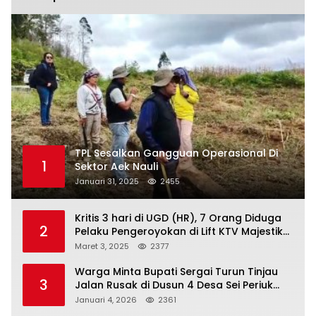
TPL Sesalkan Gangguan Operasional Di
1
Sektor Aek Nauli
Januari 31, 2025
2455
Kritis 3 hari di UGD (HR), 7 Orang Diduga
2
Pelaku Pengeroyokan di Lift KTV Majestik
Melenggang Bebas, Kantor Hukum JAP
Maret 3, 2025
2377
Pertanyakan Kinerja Polresta
Tanjungpinang
Warga Minta Bupati Sergai Turun Tinjau
3
Jalan Rusak di Dusun 4 Desa Sei Periuk
Serdang Bedagai
Januari 4, 2026
2361