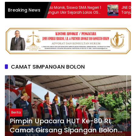
Baster Rapindo Manik, Siswa SMA Negeri 1
JNE Dukung AIM
Breaking News
Purba Simalungun Ukir Sejarah Lolos OSN
Tanjungpinang,
Tingkat Nasional
UMKM melalui P
CAMAT SIMPANGAN BOLON
Berita
Pimpin Upacara HUT Ke-80 RI,
Camat Girsang Sipangan Bolon