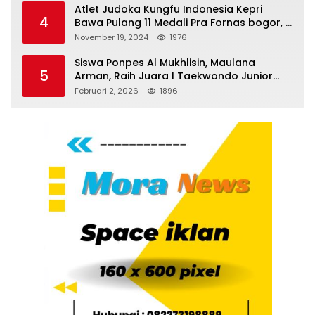
Atlet Judoka Kungfu Indonesia Kepri
4
Bawa Pulang 11 Medali Pra Fornas bogor, 3
Emas dan 8 Perunggu.
November 19, 2024
1976
Siswa Ponpes Al Mukhlisin, Maulana
5
Arman, Raih Juara I Taekwondo Junior
Putra di Riau National Championship 2026
Februari 2, 2026
1896