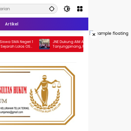
Artikel
×
 Negeri 1
JNE Dukung AIM ASEAN Roadshow to
Lolos OSN
Tanjungpinang, Perkuat Daya Saing
UMKM melalui Pemanfaatan Teknologi AI