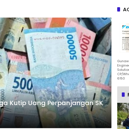
AC
Gunawa
Enginee
Solutio
CP/Wha
6150
uga Kutip Uang Perpanjangan SK