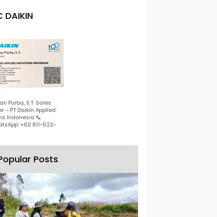
 DAIKIN
n Purba, S.T. Sales
r – PT Daikin Applied
ns Indonesia 📞
tsApp: +62 811-622-
Popular Posts