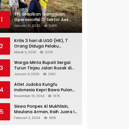
TPL Sesalkan Gangguan
1
Operasional Di Sektor Aek
Nauli
Januari 31, 2025
2455
Kritis 3 hari di UGD (HR), 7
2
Orang Diduga Pelaku
Pengeroyokan di Lift KTV
Maret 3, 2025
2376
Majestik Melenggang Bebas,
Kantor Hukum JAP
Warga Minta Bupati Sergai
3
Pertanyakan Kinerja Polresta
Turun Tinjau Jalan Rusak di
Tanjungpinang
Dusun 4 Desa Sei Periuk
Januari 4, 2026
2361
Serdang Bedagai
Atlet Judoka Kungfu
4
Indonesia Kepri Bawa Pulang
11 Medali Pra Fornas bogor, 3
November 19, 2024
1975
Emas dan 8 Perunggu.
Siswa Ponpes Al Mukhlisin,
5
Maulana Arman, Raih Juara I
Taekwondo Junior Putra di
Februari 2, 2026
1895
Riau National Championship
2026