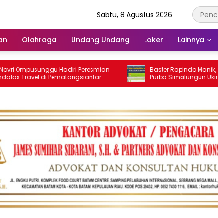
Sabtu, 8 Agustus 2026
an
Olahraga
Undang Undang
Loker
Lainnya
pusunggu Hadiri Peresmian
Baster Rapindo Manik, Siswa SMA
avel di Pematangsiantar
Purba Simalungun Ukir Sejarah 
Tingkat Nasional