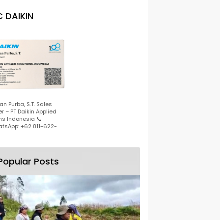
 DAIKIN
n Purba, S.T. Sales
r – PT Daikin Applied
ns Indonesia 📞
tsApp: +62 811-622-
Popular Posts