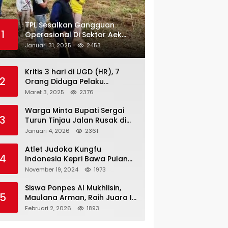
TPL Sesalkan Gangguan
1
Operasional Di Sektor Aek
Nauli
Januari 31, 2025
2453
Kritis 3 hari di UGD (HR), 7
2
Orang Diduga Pelaku
Pengeroyokan di Lift KTV
Maret 3, 2025
2376
Majestik Melenggang Bebas,
Kantor Hukum JAP
Warga Minta Bupati Sergai
3
Pertanyakan Kinerja Polresta
Turun Tinjau Jalan Rusak di
Tanjungpinang
Dusun 4 Desa Sei Periuk
Januari 4, 2026
2361
Serdang Bedagai
Atlet Judoka Kungfu
4
Indonesia Kepri Bawa Pulang
11 Medali Pra Fornas bogor, 3
November 19, 2024
1973
Emas dan 8 Perunggu.
Siswa Ponpes Al Mukhlisin,
5
Maulana Arman, Raih Juara I
Taekwondo Junior Putra di
Februari 2, 2026
1893
Riau National Championship
2026