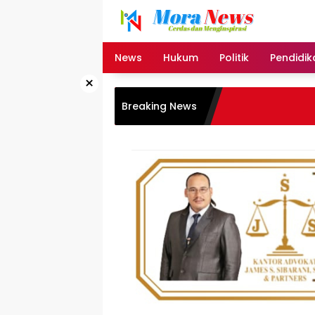
Langsung
ke
konten
News
Hukum
Politik
Pendidik
×
Breaking News