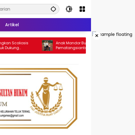
Artikel
×
liosis
Anak Mandor Bus Travel Andalas di
ng
Pematangsiantar, Christian Antonio Sirait
oliosis
Lulus Akmil AD 2026