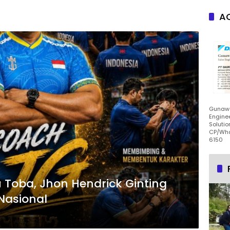
AC
Gunawa
Enginee
Solutio
CP/Wha
6150
 Toba, Jhon Hendrick Ginting
 Nasional