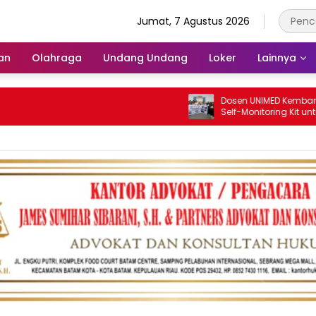
Jumat, 7 Agustus 2026
an
Olahraga
Undang Undang
Loker
Lainnya
Dosen UNIMED Kembangkan Sco
Self-Monitoring Kit untuk Duku
Pemantauan Mandiri Pasien Sc