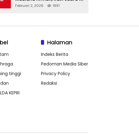
Taekwondo Junior Putra di
Februari 2, 2026
1891
Riau National Championship
2026
bel
Halaman
tam
Indeks Berita
ahraga
Pedoman Media Siber
bing tinggi
Privacy Policy
dan
Redaksi
LDA KEPRI