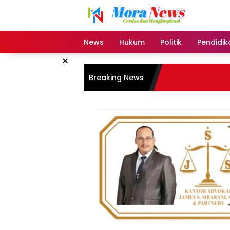
Langsung
ke
konten
News
Hukum
Politik
Pendidik
×
Breaking News