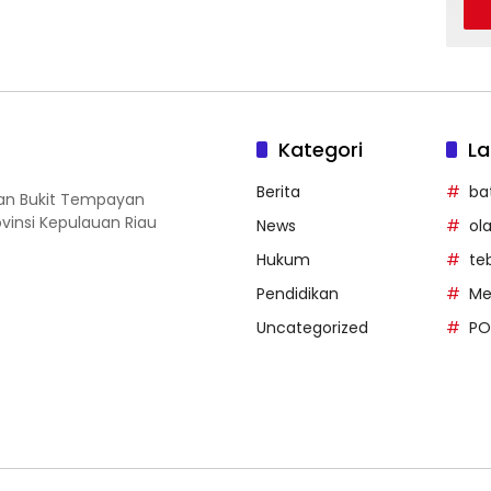
Kategori
La
Berita
ba
ahan Bukit Tempayan
vinsi Kepulauan Riau
News
ol
Hukum
te
Pendidikan
Me
Uncategorized
PO