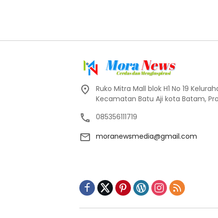
Ruko Mitra Mall blok H1 No 19 Kelur
Kecamatan Batu Aji kota Batam, Pro
085356111719
moranewsmedia@gmail.com