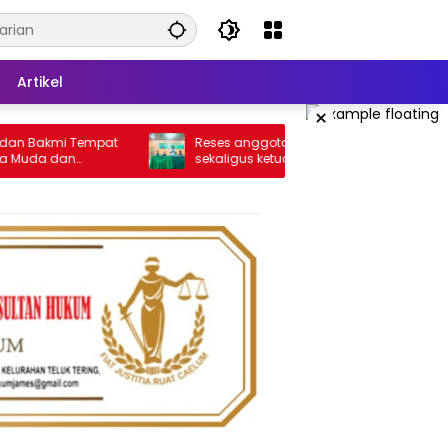
Artikel
×
akmi Tempat
Reses anggota DPRD dari fraksi PKB
 dan
sekaligus ketua DPC PKB Kota Batam
ar
Hendrik S.H., Tampung usulan Warga
Patam Indah Minta Jalan, Ambulans,
dan Sarana Olahraga