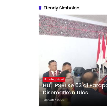
Efendy Simbolon
Uncategorized
HUT PSBI Ke 53 di Parap
Disematkan Ulos
Februari 7, 2026