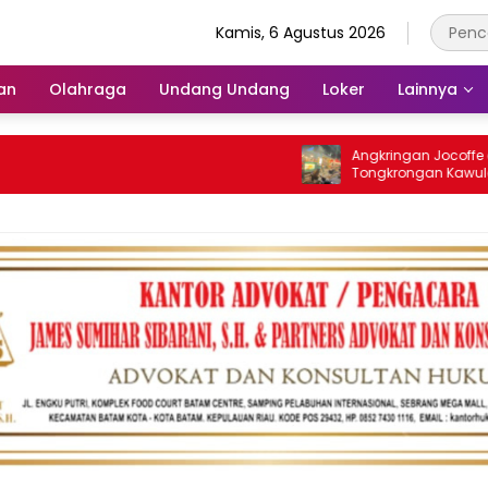
Kamis, 6 Agustus 2026
an
Olahraga
Undang Undang
Loker
Lainnya
Angkringan Jocoffe dan B
Tongkrongan Kawula Muda
Orangtua di Pematangsiant