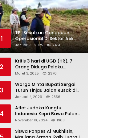
TPL Sesalkan Gangguan
1
Operasional Di Sektor Aek
Nauli
Januari 31, 2025
2451
Kritis 3 hari di UGD (HR), 7
2
Orang Diduga Pelaku
Pengeroyokan di Lift KTV
Maret 3, 2025
2370
Majestik Melenggang Bebas,
Kantor Hukum JAP
Warga Minta Bupati Sergai
3
Pertanyakan Kinerja Polresta
Turun Tinjau Jalan Rusak di
Tanjungpinang
Dusun 4 Desa Sei Periuk
Januari 4, 2026
2356
Serdang Bedagai
Atlet Judoka Kungfu
4
Indonesia Kepri Bawa Pulang
11 Medali Pra Fornas bogor, 3
November 19, 2024
1968
Emas dan 8 Perunggu.
Siswa Ponpes Al Mukhlisin,
5
Maulana Arman, Raih Juara I