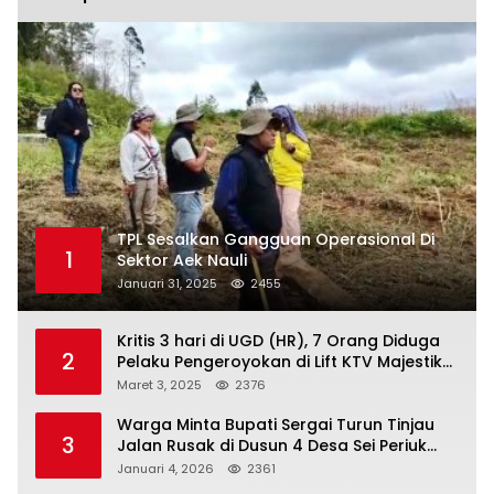
TPL Sesalkan Gangguan Operasional Di
1
Sektor Aek Nauli
Januari 31, 2025
2455
Kritis 3 hari di UGD (HR), 7 Orang Diduga
2
Pelaku Pengeroyokan di Lift KTV Majestik
Melenggang Bebas, Kantor Hukum JAP
Maret 3, 2025
2376
Pertanyakan Kinerja Polresta
Tanjungpinang
Warga Minta Bupati Sergai Turun Tinjau
3
Jalan Rusak di Dusun 4 Desa Sei Periuk
Serdang Bedagai
Januari 4, 2026
2361