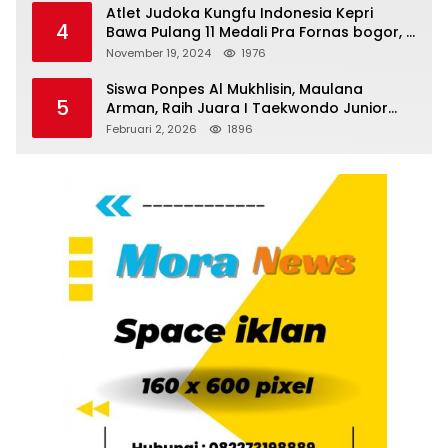
Atlet Judoka Kungfu Indonesia Kepri
4
Bawa Pulang 11 Medali Pra Fornas bogor, 3
Emas dan 8 Perunggu.
November 19, 2024
1976
Siswa Ponpes Al Mukhlisin, Maulana
5
Arman, Raih Juara I Taekwondo Junior
Putra di Riau National Championship 2026
Februari 2, 2026
1896