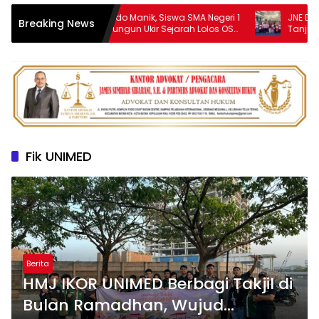
Baster Rapindo Manik, Siswa SMA Negeri 1
JNE Dukung AIM
Breaking News
Purba Simalungun Ukir Sejarah Lolos OSN
Tanjungpinang, 
Tingkat Nasional
UMKM melalui Pe
Fik UNIMED
Berita
HMJ IKOR UNIMED Berbagi Takjil di
Bulan Ramadhan, Wujud