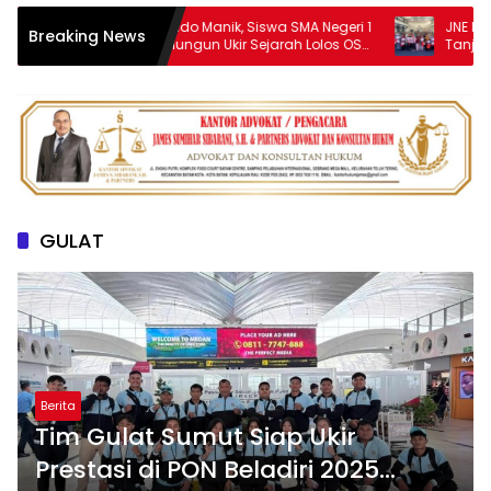
Baster Rapindo Manik, Siswa SMA Negeri 1
JNE Dukung AI
Breaking News
Purba Simalungun Ukir Sejarah Lolos OSN
Tanjungpinang
Tingkat Nasional
UMKM melalui 
GULAT
Berita
Tim Gulat Sumut Siap Ukir
Prestasi di PON Beladiri 2025