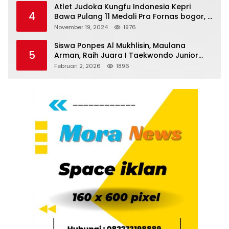
Atlet Judoka Kungfu Indonesia Kepri
4
Bawa Pulang 11 Medali Pra Fornas bogor, 3
Emas dan 8 Perunggu.
November 19, 2024
1976
Siswa Ponpes Al Mukhlisin, Maulana
5
Arman, Raih Juara I Taekwondo Junior
Putra di Riau National Championship 2026
Februari 2, 2026
1896