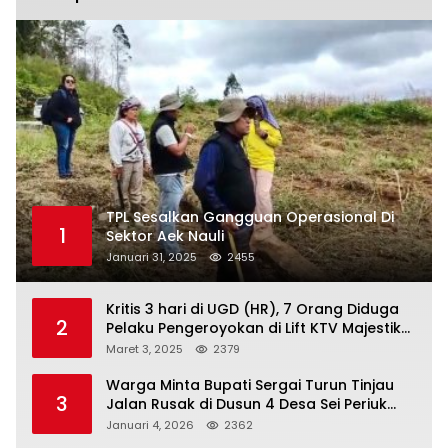
TPL Sesalkan Gangguan Operasional Di
1
Sektor Aek Nauli
Januari 31, 2025
2455
Kritis 3 hari di UGD (HR), 7 Orang Diduga
2
Pelaku Pengeroyokan di Lift KTV Majestik
Melenggang Bebas, Kantor Hukum JAP
Maret 3, 2025
2379
Pertanyakan Kinerja Polresta
Tanjungpinang
Warga Minta Bupati Sergai Turun Tinjau
3
Jalan Rusak di Dusun 4 Desa Sei Periuk
Serdang Bedagai
Januari 4, 2026
2362