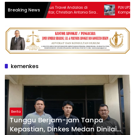
Anak Mandor Bus Travel Andalas di
PLN UP3 Pemata
Breaking News
Pematangsiantar, Christian Antonio Sirait
Kompetensi Pet
Lulus Akmil AD 2026
kemenkes
Berita
Tunggu Berjam-jam Tanpa
Kepastian, Dinkes Medan Dinilai