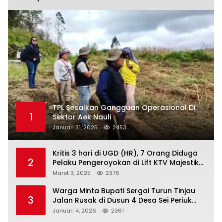
TPL Sesalkan Gangguan Operasional Di
1
Sektor Aek Nauli
Januari 31, 2025
2453
Kritis 3 hari di UGD (HR), 7 Orang Diduga
2
Pelaku Pengeroyokan di Lift KTV Majestik
Melenggang Bebas, Kantor Hukum JAP
Maret 3, 2025
2376
Pertanyakan Kinerja Polresta
Tanjungpinang
Warga Minta Bupati Sergai Turun Tinjau
3
Jalan Rusak di Dusun 4 Desa Sei Periuk
Serdang Bedagai
Januari 4, 2026
2361