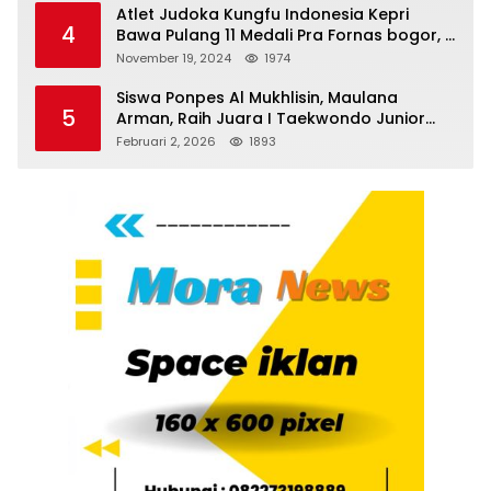
Atlet Judoka Kungfu Indonesia Kepri
4
Bawa Pulang 11 Medali Pra Fornas bogor, 3
Emas dan 8 Perunggu.
November 19, 2024
1974
Siswa Ponpes Al Mukhlisin, Maulana
5
Arman, Raih Juara I Taekwondo Junior
Putra di Riau National Championship 2026
Februari 2, 2026
1893