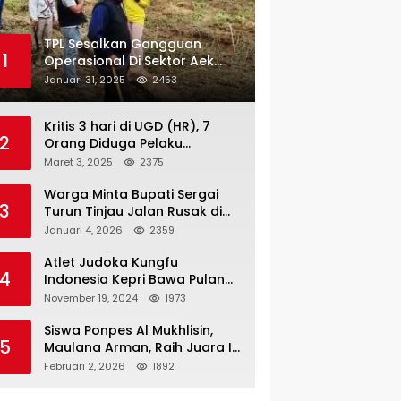
TPL Sesalkan Gangguan
1
Operasional Di Sektor Aek
Nauli
Januari 31, 2025
2453
Kritis 3 hari di UGD (HR), 7
2
Orang Diduga Pelaku
Pengeroyokan di Lift KTV
Maret 3, 2025
2375
Majestik Melenggang Bebas,
Kantor Hukum JAP
Warga Minta Bupati Sergai
3
Pertanyakan Kinerja Polresta
Turun Tinjau Jalan Rusak di
Tanjungpinang
Dusun 4 Desa Sei Periuk
Januari 4, 2026
2359
Serdang Bedagai
Atlet Judoka Kungfu
4
Indonesia Kepri Bawa Pulang
11 Medali Pra Fornas bogor, 3
November 19, 2024
1973
Emas dan 8 Perunggu.
Siswa Ponpes Al Mukhlisin,
5
Maulana Arman, Raih Juara I
Taekwondo Junior Putra di
Februari 2, 2026
1892
Riau National Championship
2026