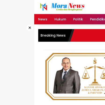
Langsung
ke
konten
News
Hukum
Politik
Pendidik
×
Breaking News