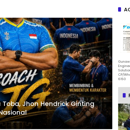
AC
Gunawa
Enginee
Solutio
CP/Wha
6150
 Toba, Jhon Hendrick Ginting
 Nasional