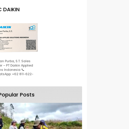
 DAIKIN
n Purba, S.T. Sales
r – PT Daikin Applied
ns Indonesia 📞
tsApp: +62 811-622-
Popular Posts