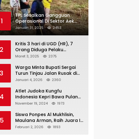
TPL Sesalkan Gangguan
1
Operasional Di Sektor Aek
Nauli
Januari 31, 2025
2453
Kritis 3 hari di UGD (HR), 7
2
Orang Diduga Pelaku
Pengeroyokan di Lift KTV
Maret 3, 2025
2375
Majestik Melenggang Bebas,
Kantor Hukum JAP
Warga Minta Bupati Sergai
3
Pertanyakan Kinerja Polresta
Turun Tinjau Jalan Rusak di
Tanjungpinang
Dusun 4 Desa Sei Periuk
Januari 4, 2026
2360
Serdang Bedagai
Atlet Judoka Kungfu
4
Indonesia Kepri Bawa Pulang
11 Medali Pra Fornas bogor, 3
November 19, 2024
1973
Emas dan 8 Perunggu.
Siswa Ponpes Al Mukhlisin,
5
Maulana Arman, Raih Juara I
Taekwondo Junior Putra di
Februari 2, 2026
1893
Riau National Championship
2026