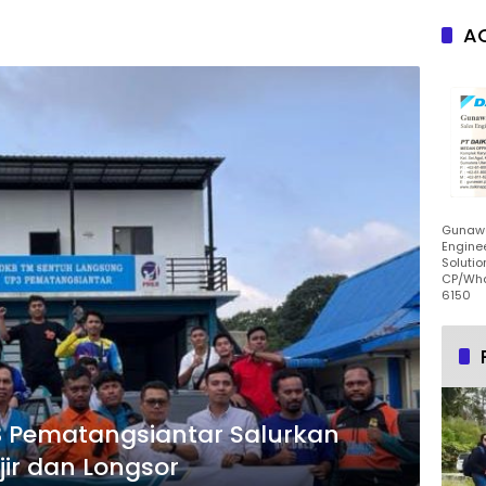
AC
Gunawa
Enginee
Solutio
CP/Wha
6150
3 Pematangsiantar Salurkan
ir dan Longsor