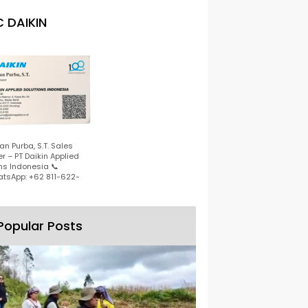
 DAIKIN
n Purba, S.T. Sales
r – PT Daikin Applied
ns Indonesia 📞
tsApp: +62 811-622-
Popular Posts