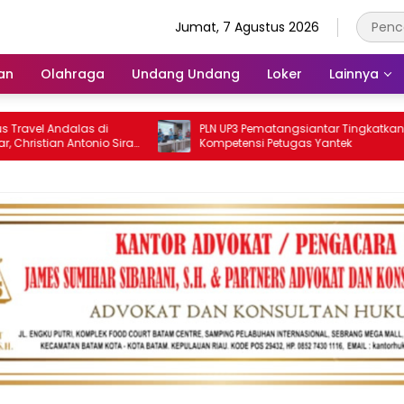
Jumat, 7 Agustus 2026
an
Olahraga
Undang Undang
Loker
Lainnya
l Andalas di
PLN UP3 Pematangsiantar Tingkatkan
ian Antonio Sirait
Kompetensi Petugas Yantek