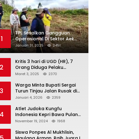
TPL Sesalkan Gangguan
1
Operasional Di Sektor Aek
Nauli
Januari 31, 2025
2451
Kritis 3 hari di UGD (HR), 7
2
Orang Diduga Pelaku
Pengeroyokan di Lift KTV
Maret 3, 2025
2370
Majestik Melenggang Bebas,
Kantor Hukum JAP
Warga Minta Bupati Sergai
3
Pertanyakan Kinerja Polresta
Turun Tinjau Jalan Rusak di
Tanjungpinang
Dusun 4 Desa Sei Periuk
Januari 4, 2026
2359
Serdang Bedagai
Atlet Judoka Kungfu
4
Indonesia Kepri Bawa Pulang
11 Medali Pra Fornas bogor, 3
November 19, 2024
1968
Emas dan 8 Perunggu.
Siswa Ponpes Al Mukhlisin,
5
Maulana Arman, Raih Juara I