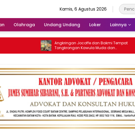
Kamis, 6 Agustus 2026
an
Olahraga
Undang Undang
Loker
Lainnya
Angkringan Jocoffe dan Bakmi Tempat
Tongkrongan Kawula Muda dan
Orangtua di Pematangsiantar