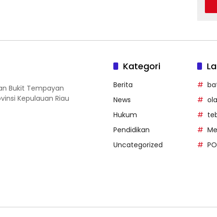
Kategori
La
Berita
ba
ahan Bukit Tempayan
vinsi Kepulauan Riau
News
ol
Hukum
te
Pendidikan
Me
Uncategorized
PO