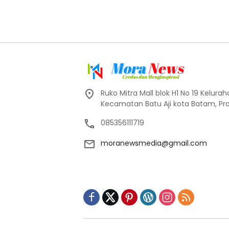
Ruko Mitra Mall blok H1 No 19 Kelur
Kecamatan Batu Aji kota Batam, Pro
085356111719
moranewsmedia@gmail.com