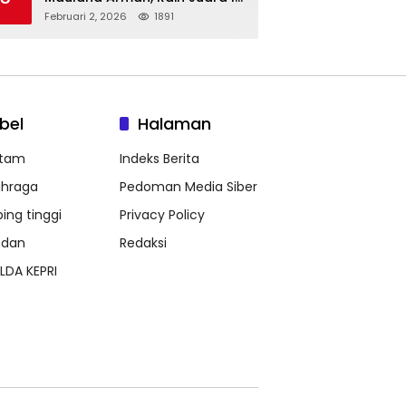
Taekwondo Junior Putra di
Februari 2, 2026
1891
Riau National Championship
2026
bel
Halaman
tam
Indeks Berita
ahraga
Pedoman Media Siber
bing tinggi
Privacy Policy
dan
Redaksi
LDA KEPRI