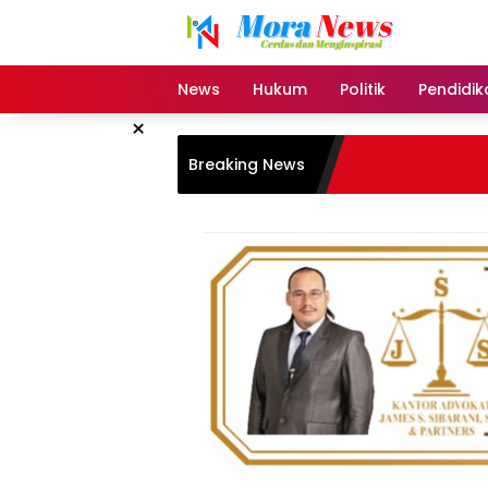
Langsung
ke
konten
News
Hukum
Politik
Pendidik
×
Breaking News