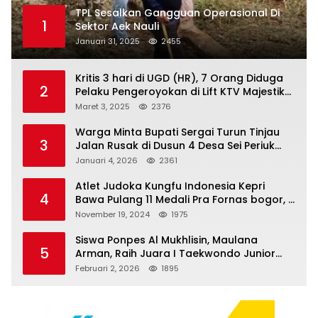
TPL Sesalkan Gangguan Operasional Di
1
Sektor Aek Nauli
Januari 31, 2025
2455
Kritis 3 hari di UGD (HR), 7 Orang Diduga
2
Pelaku Pengeroyokan di Lift KTV Majestik
Melenggang Bebas, Kantor Hukum JAP
Maret 3, 2025
2376
Pertanyakan Kinerja Polresta
Tanjungpinang
Warga Minta Bupati Sergai Turun Tinjau
3
Jalan Rusak di Dusun 4 Desa Sei Periuk
Serdang Bedagai
Januari 4, 2026
2361
Atlet Judoka Kungfu Indonesia Kepri
4
Bawa Pulang 11 Medali Pra Fornas bogor, 3
Emas dan 8 Perunggu.
November 19, 2024
1975
Siswa Ponpes Al Mukhlisin, Maulana
5
Arman, Raih Juara I Taekwondo Junior
Putra di Riau National Championship 2026
Februari 2, 2026
1895