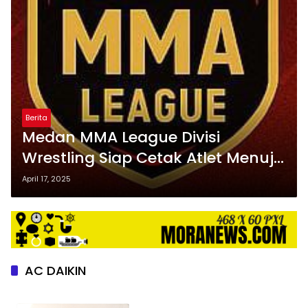
Berita
Medan MMA League Divisi
Wrestling Siap Cetak Atlet Menuju
Indonesia Emas 2045
April 17, 2025
AC DAIKIN