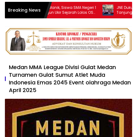
Baster Rapindo Manik, Siswa SMA Negeri 1
JNE Dukung AIM ASE
Breaking News
Purba Simalungun Ukir Sejarah Lolos OSN
Tanjungpinang, Per
Tingkat Nasional
UMKM melalui Peman
Medan MMA League Divisi Gulat Medan
Turnamen Gulat Sumut Atlet Muda
Indonesia Emas 2045 Event olahraga Medan
April 2025