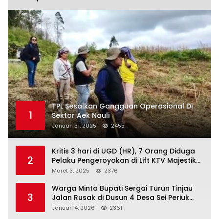
TPL Sesalkan Gangguan Operasional Di
1
Sektor Aek Nauli
Januari 31, 2025
2455
Kritis 3 hari di UGD (HR), 7 Orang Diduga
2
Pelaku Pengeroyokan di Lift KTV Majestik
Melenggang Bebas, Kantor Hukum JAP
Maret 3, 2025
2376
Pertanyakan Kinerja Polresta
Tanjungpinang
Warga Minta Bupati Sergai Turun Tinjau
3
Jalan Rusak di Dusun 4 Desa Sei Periuk
Serdang Bedagai
Januari 4, 2026
2361