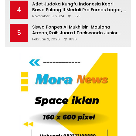
Atlet Judoka Kungfu Indonesia Kepri
4
Bawa Pulang 11 Medali Pra Fornas bogor, 3
Emas dan 8 Perunggu.
November 19, 2024
1975
Siswa Ponpes Al Mukhlisin, Maulana
5
Arman, Raih Juara I Taekwondo Junior
Putra di Riau National Championship 2026
Februari 2, 2026
1896