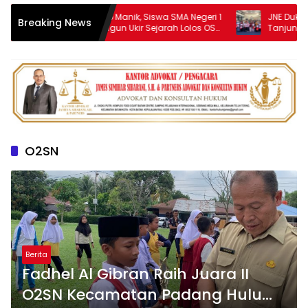
Baster Rapindo Manik, Siswa SMA Negeri 1
JNE Dukung AIM 
Breaking News
Purba Simalungun Ukir Sejarah Lolos OSN
Tanjungpinang, P
Tingkat Nasional
UMKM melalui Pem
O2SN
Berita
Fadhel Al Gibran Raih Juara II
O2SN Kecamatan Padang Hulu