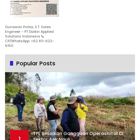
Gunawan Purba, S.T. Sales
Engineer – PT Daikin Applied
Solutions Indonesia 📞
CP/WhatsApp: +62 811-622-
6150
Popular Posts
TPL Sesalkan Gangguan Operasional Di
1
Sektor Aek Nauli