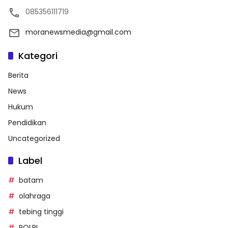
085356111719
moranewsmedia@gmail.com
Kategori
Berita
News
Hukum
Pendidikan
Uncategorized
Label
batam
olahraga
tebing tinggi
POLRI