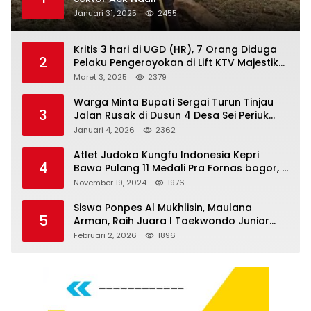
Januari 31, 2025
2455
Kritis 3 hari di UGD (HR), 7 Orang Diduga
2
Pelaku Pengeroyokan di Lift KTV Majestik
Melenggang Bebas, Kantor Hukum JAP
Maret 3, 2025
2379
Pertanyakan Kinerja Polresta
Tanjungpinang
Warga Minta Bupati Sergai Turun Tinjau
3
Jalan Rusak di Dusun 4 Desa Sei Periuk
Serdang Bedagai
Januari 4, 2026
2362
Atlet Judoka Kungfu Indonesia Kepri
4
Bawa Pulang 11 Medali Pra Fornas bogor, 3
Emas dan 8 Perunggu.
November 19, 2024
1976
Siswa Ponpes Al Mukhlisin, Maulana
5
Arman, Raih Juara I Taekwondo Junior
Putra di Riau National Championship 2026
Februari 2, 2026
1896