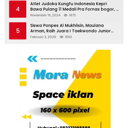
Atlet Judoka Kungfu Indonesia Kepri
4
Bawa Pulang 11 Medali Pra Fornas bogor, 3
Emas dan 8 Perunggu.
November 19, 2024
1973
Siswa Ponpes Al Mukhlisin, Maulana
5
Arman, Raih Juara I Taekwondo Junior
Putra di Riau National Championship 2026
Februari 2, 2026
1892