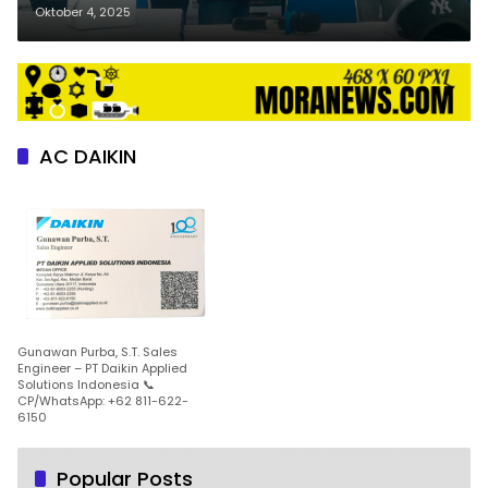
Secara Organisatoris
Oktober 4, 2025
AC DAIKIN
Gunawan Purba, S.T. Sales
Engineer – PT Daikin Applied
Solutions Indonesia 📞
CP/WhatsApp: +62 811-622-
6150
Popular Posts