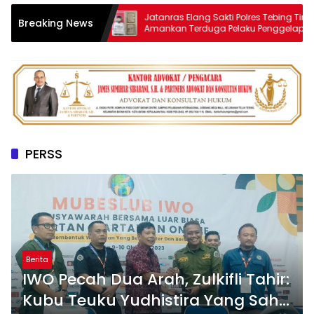
AM ISPS 2026,
Jatanras Elang Sakti Polres Tebing Tinggi
Breaking News
PRESIASI
Amankan Terduga Pelaku Penggelapan
Sepeda Motor
PERSS
Berita
IWO Pecah Dua Arah, Zulkifli Tahir:
Kubu Teuku Yudhistira Yang Sah