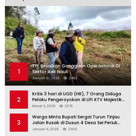
TPL Sesalkan Gangguan Operasional Di
1
Sektor Aek Nauli
Januari 31, 2025
2453
Kritis 3 hari di UGD (HR), 7 Orang Diduga
2
Pelaku Pengeroyokan di Lift KTV Majestik
Melenggang Bebas, Kantor Hukum JAP
Maret 3, 2025
2375
Pertanyakan Kinerja Polresta
Tanjungpinang
Warga Minta Bupati Sergai Turun Tinjau
3
Jalan Rusak di Dusun 4 Desa Sei Periuk
Serdang Bedagai
Januari 4, 2026
2360