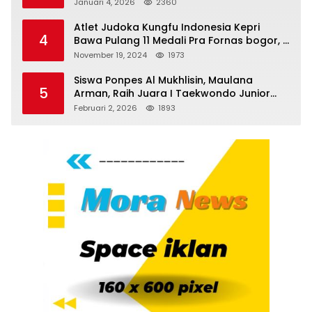
Serdang Bedagai
Januari 4, 2026
2360
Atlet Judoka Kungfu Indonesia Kepri
4
Bawa Pulang 11 Medali Pra Fornas bogor, 3
Emas dan 8 Perunggu.
November 19, 2024
1973
Siswa Ponpes Al Mukhlisin, Maulana
5
Arman, Raih Juara I Taekwondo Junior
Putra di Riau National Championship 2026
Februari 2, 2026
1893