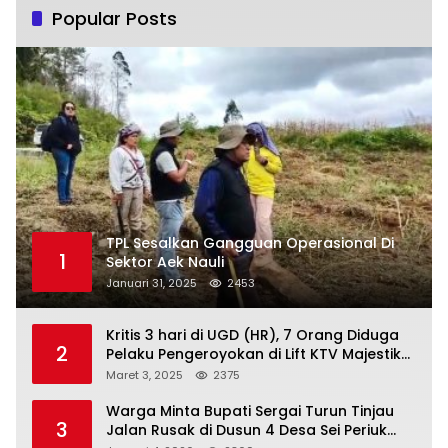
Popular Posts
TPL Sesalkan Gangguan Operasional Di
1
Sektor Aek Nauli
Januari 31, 2025
2453
Kritis 3 hari di UGD (HR), 7 Orang Diduga
2
Pelaku Pengeroyokan di Lift KTV Majestik
Melenggang Bebas, Kantor Hukum JAP
Maret 3, 2025
2375
Pertanyakan Kinerja Polresta
Tanjungpinang
Warga Minta Bupati Sergai Turun Tinjau
3
Jalan Rusak di Dusun 4 Desa Sei Periuk