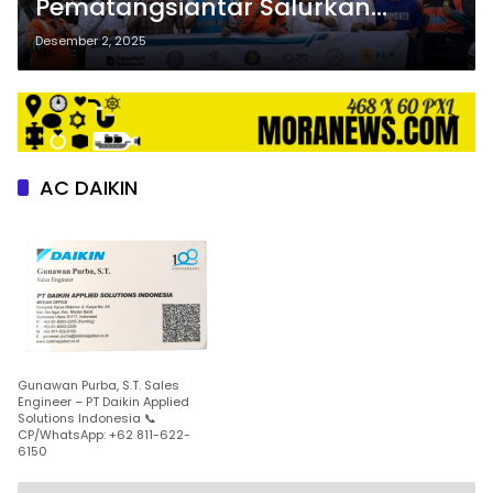
Pematangsiantar Salurkan
Bantuan ke Korban Banjir dan
Desember 2, 2025
Longsor
AC DAIKIN
Gunawan Purba, S.T. Sales
Engineer – PT Daikin Applied
Solutions Indonesia 📞
CP/WhatsApp: +62 811-622-
6150