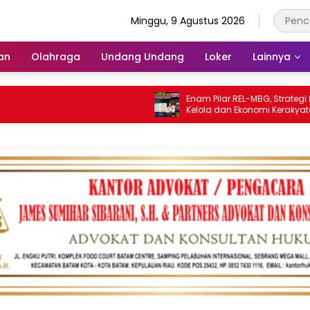
Minggu, 9 Agustus 2026
an
Olahraga
Undang Undang
Loker
Lainnya
Enam Pilar REL-MBG, Strategi Perkuat
Kelola dan Ekonomi Kerakyatan dal
Program MBG