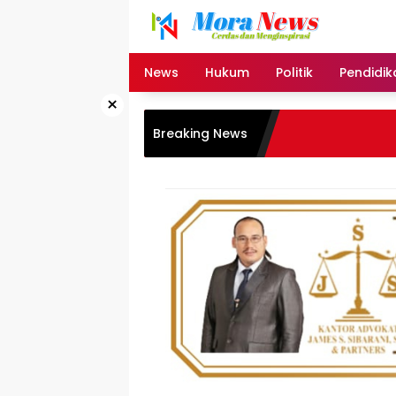
Langsung
ke
konten
News
Hukum
Politik
Pendidik
×
Breaking News