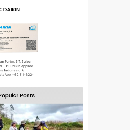
 DAIKIN
n Purba, S.T. Sales
r – PT Daikin Applied
ns Indonesia 📞
tsApp: +62 811-622-
Popular Posts