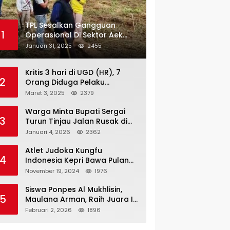
TPL Sesalkan Gangguan
1
Operasional Di Sektor Aek
Nauli
Januari 31, 2025
2455
Kritis 3 hari di UGD (HR), 7
2
Orang Diduga Pelaku
Pengeroyokan di Lift KTV
Maret 3, 2025
2379
Majestik Melenggang Bebas,
Kantor Hukum JAP
Warga Minta Bupati Sergai
3
Pertanyakan Kinerja Polresta
Turun Tinjau Jalan Rusak di
Tanjungpinang
Dusun 4 Desa Sei Periuk
Januari 4, 2026
2362
Serdang Bedagai
Atlet Judoka Kungfu
4
Indonesia Kepri Bawa Pulang
11 Medali Pra Fornas bogor, 3
November 19, 2024
1976
Emas dan 8 Perunggu.
Siswa Ponpes Al Mukhlisin,
5
Maulana Arman, Raih Juara I
Taekwondo Junior Putra di
Februari 2, 2026
1896
Riau National Championship
2026