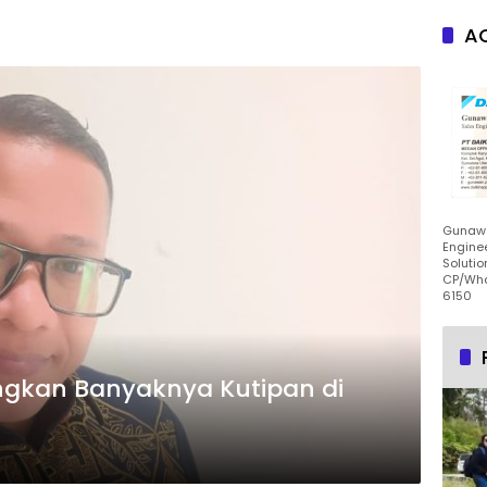
AC
Gunawa
Enginee
Solutio
CP/Wha
6150
gkan Banyaknya Kutipan di