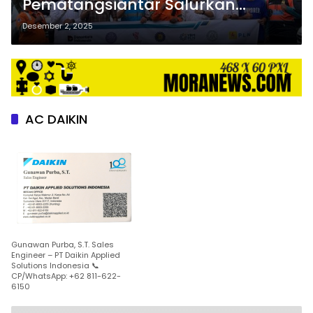
Pematangsiantar Salurkan
Bantuan ke Korban Banjir dan
Desember 2, 2025
Longsor
AC DAIKIN
Gunawan Purba, S.T. Sales
Engineer – PT Daikin Applied
Solutions Indonesia 📞
CP/WhatsApp: +62 811-622-
6150