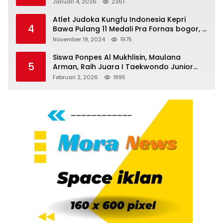
Serdang Bedagai
Januari 4, 2026
2361
Atlet Judoka Kungfu Indonesia Kepri
4
Bawa Pulang 11 Medali Pra Fornas bogor, 3
Emas dan 8 Perunggu.
November 19, 2024
1975
Siswa Ponpes Al Mukhlisin, Maulana
5
Arman, Raih Juara I Taekwondo Junior
Putra di Riau National Championship 2026
Februari 2, 2026
1895