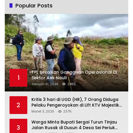
Popular Posts
TPL Sesalkan Gangguan Operasional Di
1
Sektor Aek Nauli
Januari 31, 2025
2455
Kritis 3 hari di UGD (HR), 7 Orang Diduga
2
Pelaku Pengeroyokan di Lift KTV Majestik
Melenggang Bebas, Kantor Hukum JAP
Maret 3, 2025
2376
Pertanyakan Kinerja Polresta
Tanjungpinang
Warga Minta Bupati Sergai Turun Tinjau
3
Jalan Rusak di Dusun 4 Desa Sei Periuk