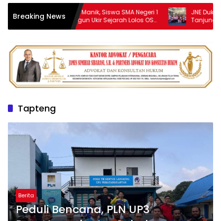
Baster Rapindo Manik, Siswa SMA Negeri 1
JNE Dukung AIM A
Breaking News
Purba Simalungun Ukir Sejarah Lolos OSN
Tanjungpinang, P
Tingkat Nasional
UMKM melalui Pem
Tapteng
Berita
Peduli Bencana, PLN UP3