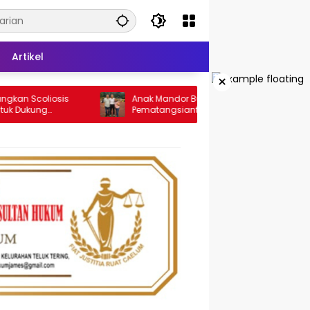
Artikel
×
oliosis
Anak Mandor Bus Travel Andalas di
ng
Pematangsiantar, Christian Antonio Sirait
oliosis
Lulus Akmil AD 2026