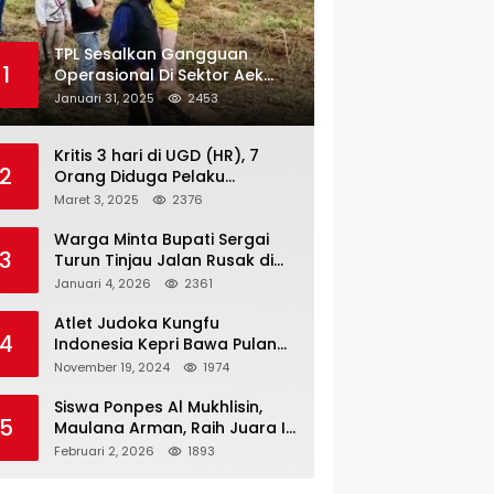
TPL Sesalkan Gangguan
1
Operasional Di Sektor Aek
Nauli
Januari 31, 2025
2453
Kritis 3 hari di UGD (HR), 7
2
Orang Diduga Pelaku
Pengeroyokan di Lift KTV
Maret 3, 2025
2376
Majestik Melenggang Bebas,
Kantor Hukum JAP
Warga Minta Bupati Sergai
3
Pertanyakan Kinerja Polresta
Turun Tinjau Jalan Rusak di
Tanjungpinang
Dusun 4 Desa Sei Periuk
Januari 4, 2026
2361
Serdang Bedagai
Atlet Judoka Kungfu
4
Indonesia Kepri Bawa Pulang
11 Medali Pra Fornas bogor, 3
November 19, 2024
1974
Emas dan 8 Perunggu.
Siswa Ponpes Al Mukhlisin,
5
Maulana Arman, Raih Juara I
Taekwondo Junior Putra di
Februari 2, 2026
1893
Riau National Championship
2026