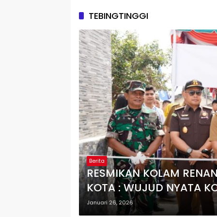
TEBINGTINGGI
Berita
RESMIKAN KOLAM RENANG
KOTA : WUJUD NYATA K
FASILITAS OLAHRAGA DA
Januari 26, 2026
BAGI MASYARAKAT