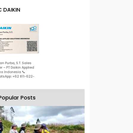
 DAIKIN
n Purba, S.T. Sales
r – PT Daikin Applied
ns Indonesia 📞
tsApp: +62 811-622-
Popular Posts