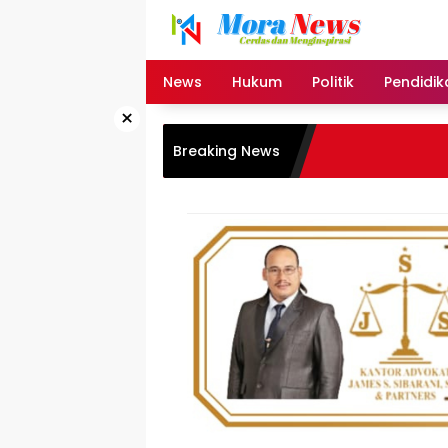
Langsung
ke
konten
News
Hukum
Politik
Pendidik
×
Breaking News