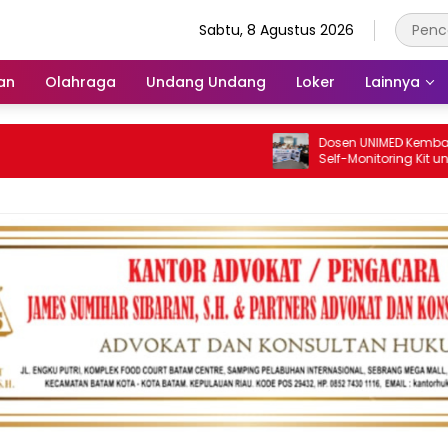
Sabtu, 8 Agustus 2026
an
Olahraga
Undang Undang
Loker
Lainnya
Dosen UNIMED Kembangkan Sc
Self-Monitoring Kit untuk Duku
Pemantauan Mandiri Pasien Sc