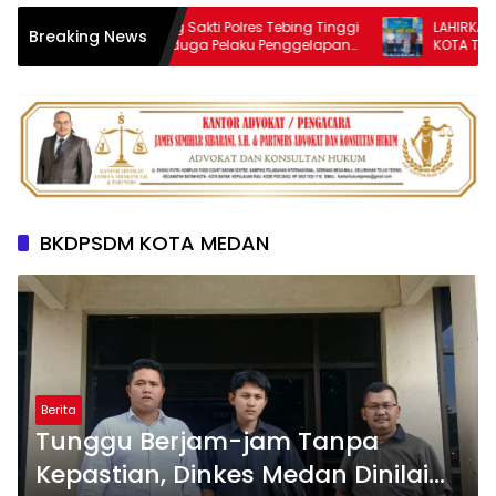
Jatanras Elang Sakti Polres Tebing Tinggi
LAHIRKAN GENERAS
Breaking News
Amankan Terduga Pelaku Penggelapan
KOTA TEBING TIN
Sepeda Motor
OPTIMALISASI SP3
BKDPSDM KOTA MEDAN
Berita
Tunggu Berjam-jam Tanpa
Kepastian, Dinkes Medan Dinilai