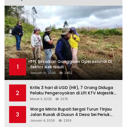
TPL Sesalkan Gangguan Operasional Di
1
Sektor Aek Nauli
Januari 31, 2025
2452
Kritis 3 hari di UGD (HR), 7 Orang Diduga
2
Pelaku Pengeroyokan di Lift KTV Majestik
Melenggang Bebas, Kantor Hukum JAP
Maret 3, 2025
2375
Pertanyakan Kinerja Polresta
Tanjungpinang
Warga Minta Bupati Sergai Turun Tinjau
3
Jalan Rusak di Dusun 4 Desa Sei Periuk
Serdang Bedagai
Januari 4, 2026
2359