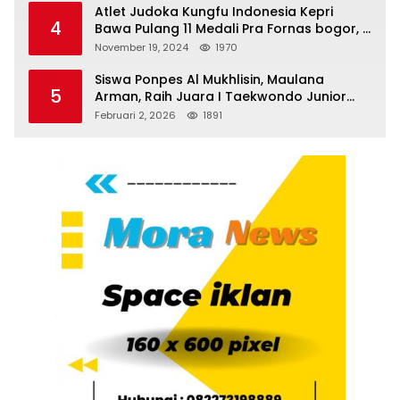
Atlet Judoka Kungfu Indonesia Kepri
4
Bawa Pulang 11 Medali Pra Fornas bogor, 3
Emas dan 8 Perunggu.
November 19, 2024
1970
Siswa Ponpes Al Mukhlisin, Maulana
5
Arman, Raih Juara I Taekwondo Junior
Putra di Riau National Championship 2026
Februari 2, 2026
1891