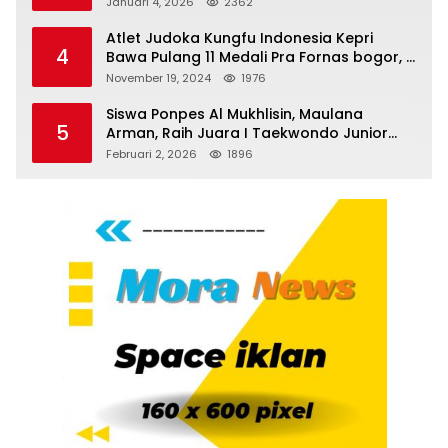
Januari 4, 2026
2362
Atlet Judoka Kungfu Indonesia Kepri
4
Bawa Pulang 11 Medali Pra Fornas bogor, 3
Emas dan 8 Perunggu.
November 19, 2024
1976
Siswa Ponpes Al Mukhlisin, Maulana
5
Arman, Raih Juara I Taekwondo Junior
Putra di Riau National Championship 2026
Februari 2, 2026
1896