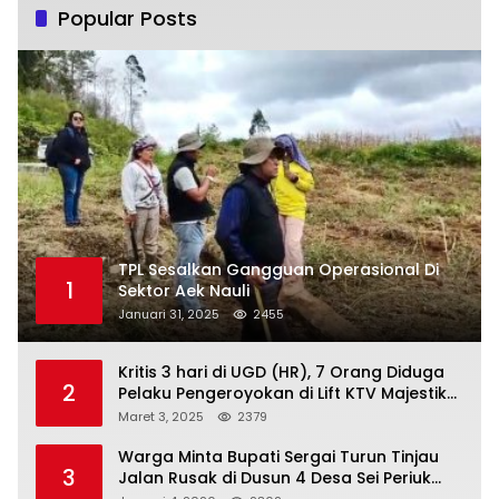
Popular Posts
TPL Sesalkan Gangguan Operasional Di
1
Sektor Aek Nauli
Januari 31, 2025
2455
Kritis 3 hari di UGD (HR), 7 Orang Diduga
2
Pelaku Pengeroyokan di Lift KTV Majestik
Melenggang Bebas, Kantor Hukum JAP
Maret 3, 2025
2379
Pertanyakan Kinerja Polresta
Tanjungpinang
Warga Minta Bupati Sergai Turun Tinjau
3
Jalan Rusak di Dusun 4 Desa Sei Periuk
Serdang Bedagai