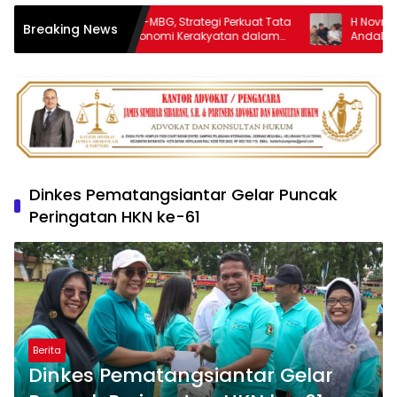
Enam Pilar REL-MBG, Strategi Perkuat Tata
H Novri Ompusun
Breaking News
Kelola dan Ekonomi Kerakyatan dalam
Andalas Travel 
Program MBG
Dinkes Pematangsiantar Gelar Puncak
Peringatan HKN ke-61
Berita
Dinkes Pematangsiantar Gelar