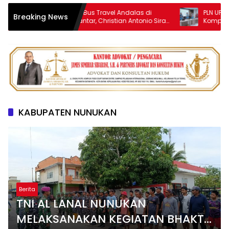
Anak Mandor Bus Travel Andalas di
PLN UP3 Pematan
Breaking News
Pematangsiantar, Christian Antonio Sirait
Kompetensi Petu
Lulus Akmil AD 2026
KABUPATEN NUNUKAN
Berita
TNI AL LANAL NUNUKAN
MELAKSANAKAN KEGIATAN BHAKTI