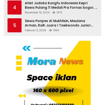
Atlet Judoka Kungfu Indonesia Kepri
4
Bawa Pulang 11 Medali Pra Fornas bogor, 3
Emas dan 8 Perunggu.
November 19, 2024
1973
Siswa Ponpes Al Mukhlisin, Maulana
5
Arman, Raih Juara I Taekwondo Junior
Putra di Riau National Championship 2026
Februari 2, 2026
1893