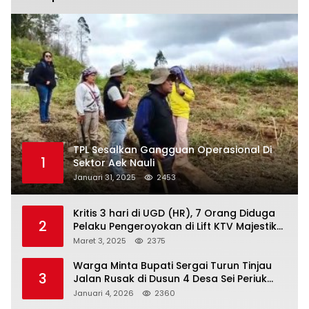
TPL Sesalkan Gangguan Operasional Di
1
Sektor Aek Nauli
Januari 31, 2025
2453
Kritis 3 hari di UGD (HR), 7 Orang Diduga
2
Pelaku Pengeroyokan di Lift KTV Majestik
Melenggang Bebas, Kantor Hukum JAP
Maret 3, 2025
2375
Pertanyakan Kinerja Polresta
Tanjungpinang
Warga Minta Bupati Sergai Turun Tinjau
3
Jalan Rusak di Dusun 4 Desa Sei Periuk
Serdang Bedagai
Januari 4, 2026
2360