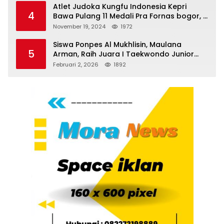
Atlet Judoka Kungfu Indonesia Kepri
4
Bawa Pulang 11 Medali Pra Fornas bogor, 3
Emas dan 8 Perunggu.
November 19, 2024
1972
Siswa Ponpes Al Mukhlisin, Maulana
5
Arman, Raih Juara I Taekwondo Junior
Putra di Riau National Championship 2026
Februari 2, 2026
1892