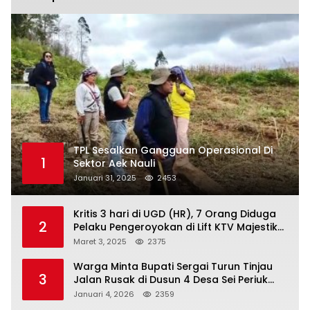
TPL Sesalkan Gangguan Operasional Di
1
Sektor Aek Nauli
Januari 31, 2025
2453
Kritis 3 hari di UGD (HR), 7 Orang Diduga
2
Pelaku Pengeroyokan di Lift KTV Majestik
Melenggang Bebas, Kantor Hukum JAP
Maret 3, 2025
2375
Pertanyakan Kinerja Polresta
Tanjungpinang
Warga Minta Bupati Sergai Turun Tinjau
3
Jalan Rusak di Dusun 4 Desa Sei Periuk
Serdang Bedagai
Januari 4, 2026
2359