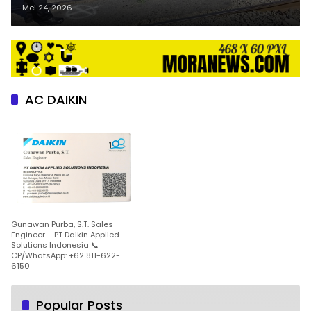
K. Api dan Amankan TKP
Mei 24, 2026
AC DAIKIN
Gunawan Purba, S.T. Sales
Engineer – PT Daikin Applied
Solutions Indonesia 📞
CP/WhatsApp: +62 811-622-
6150
Popular Posts