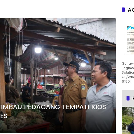
AC
Gunawa
Enginee
Solutio
CP/Wha
6150
 IMBAU PEDAGANG TEMPATI KIOS
RES