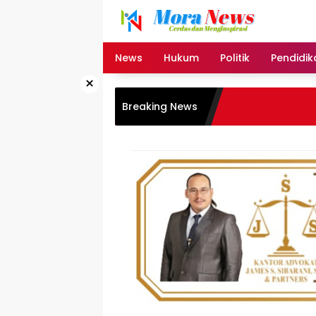
Langsung
ke
konten
News
Hukum
Politik
Pendidik
×
Breaking News