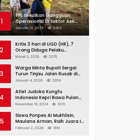
TPL Sesalkan Gangguan
1
Operasional Di Sektor Aek
Nauli
Januari 31, 2025
2452
Kritis 3 hari di UGD (HR), 7
2
Orang Diduga Pelaku
Pengeroyokan di Lift KTV
Maret 3, 2025
2375
Majestik Melenggang Bebas,
Kantor Hukum JAP
Warga Minta Bupati Sergai
3
Pertanyakan Kinerja Polresta
Turun Tinjau Jalan Rusak di
Tanjungpinang
Dusun 4 Desa Sei Periuk
Januari 4, 2026
2359
Serdang Bedagai
Atlet Judoka Kungfu
4
Indonesia Kepri Bawa Pulang
11 Medali Pra Fornas bogor, 3
November 19, 2024
1970
Emas dan 8 Perunggu.
Siswa Ponpes Al Mukhlisin,
5
Maulana Arman, Raih Juara I
Taekwondo Junior Putra di
Februari 2, 2026
1891
Riau National Championship
2026