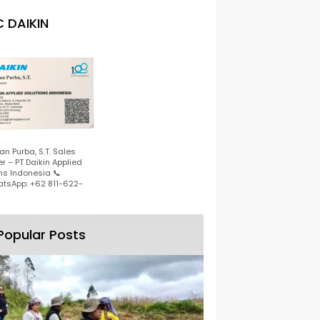
 DAIKIN
n Purba, S.T. Sales
r – PT Daikin Applied
ns Indonesia 📞
tsApp: +62 811-622-
Popular Posts