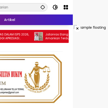
Artikel
×
SPS 2026,
Jatanras Elang Sakti Polres Tebing Tinggi
ASI
Amankan Terduga Pelaku Penggelapan
Sepeda Motor