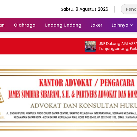
Sabtu, 8 Agustus 2026
an
Olahraga
Undang Undang
Loker
Lainnya
JNE Dukung AIM ASEAN Road
Tanjungpinang, Perkuat Day
UMKM melalui Pemanfaatan T