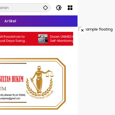
Artikel
×
show to
Dosen UNIMED Kembangkan Scoliosis
a Saing
Self-Monitoring Kit untuk Dukung
eknologi AI
Pemantauan Mandiri Pasien Scoliosis