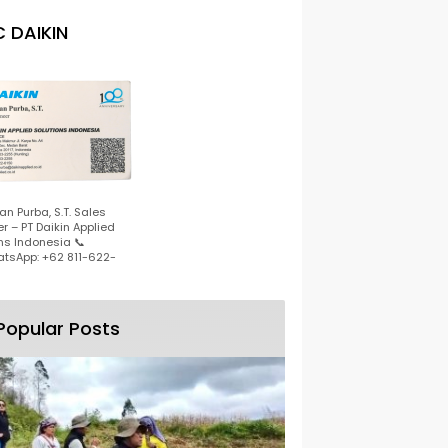
 DAIKIN
n Purba, S.T. Sales
r – PT Daikin Applied
ns Indonesia 📞
tsApp: +62 811-622-
Popular Posts