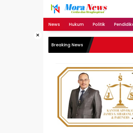
Langsung
ke
konten
News
Hukum
Politik
Pendidik
×
Breaking News