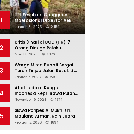
TPL Sesalkan Gangguan
1
Operasional Di Sektor Aek
Nauli
Januari 31, 2025
2454
Kritis 3 hari di UGD (HR), 7
2
Orang Diduga Pelaku
Pengeroyokan di Lift KTV
Maret 3, 2025
2376
Majestik Melenggang Bebas,
Kantor Hukum JAP
Warga Minta Bupati Sergai
3
Pertanyakan Kinerja Polresta
Turun Tinjau Jalan Rusak di
Tanjungpinang
Dusun 4 Desa Sei Periuk
Januari 4, 2026
2361
Serdang Bedagai
Atlet Judoka Kungfu
4
Indonesia Kepri Bawa Pulang
11 Medali Pra Fornas bogor, 3
November 19, 2024
1974
Emas dan 8 Perunggu.
Siswa Ponpes Al Mukhlisin,
5
Maulana Arman, Raih Juara I
Taekwondo Junior Putra di
Februari 2, 2026
1894
Riau National Championship
2026