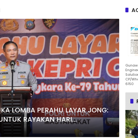
I
AC
Gunawa
Enginee
Solutio
CP/Wha
6150
UKA LOMBA PERAHU LAYAR JONG:
UNTUK RAYAKAN HARI