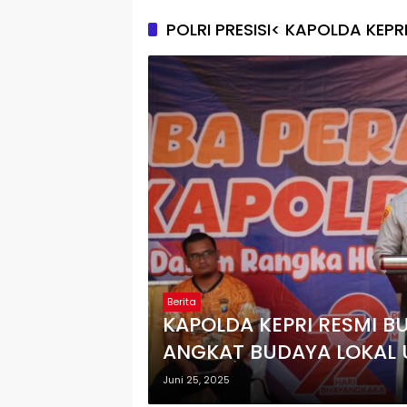
POLRI PRESISI< KAPOLDA KEPR
Berita
KAPOLDA KEPRI RESMI B
ANGKAT BUDAYA LOKAL 
BHAYANGKARA KE-79
Juni 25, 2025