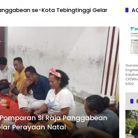
anggabean se-Kota Tebingtinggi Gelar
AC
Gunawa
Enginee
Solutio
CP/Wha
6150
 Pomparan Si Raja Panggabean
elar Perayaan Natal