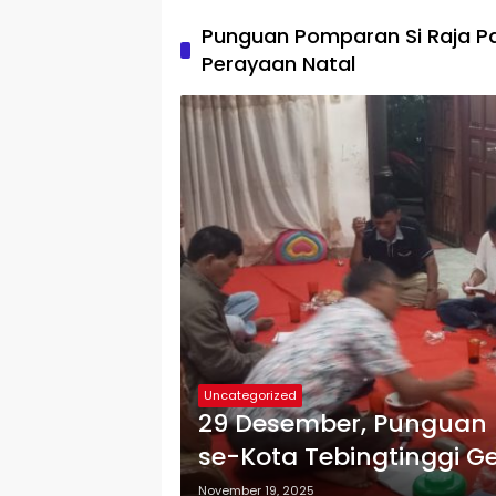
Punguan Pomparan Si Raja P
Perayaan Natal
Uncategorized
29 Desember, Punguan
se-Kota Tebingtinggi G
November 19, 2025