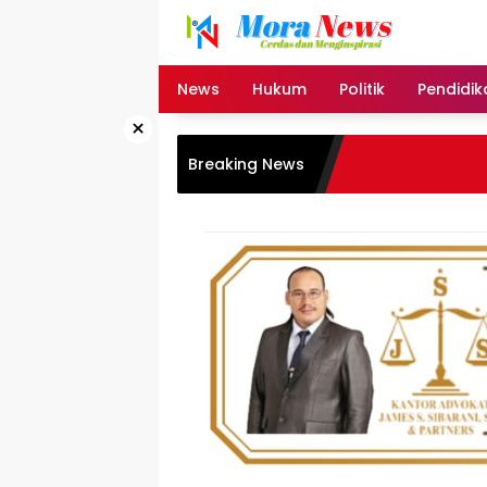
Langsung
ke
konten
News
Hukum
Politik
Pendidik
×
Breaking News