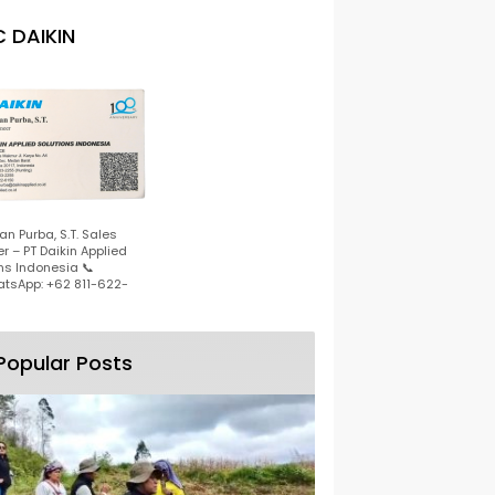
 DAIKIN
n Purba, S.T. Sales
r – PT Daikin Applied
ns Indonesia 📞
tsApp: +62 811-622-
Popular Posts