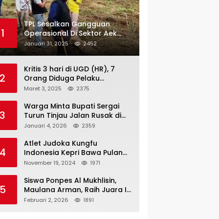
TPL Sesalkan Gangguan
1
Operasional Di Sektor Aek
Nauli
Januari 31, 2025
2452
Kritis 3 hari di UGD (HR), 7
2
Orang Diduga Pelaku
Pengeroyokan di Lift KTV
Maret 3, 2025
2375
Majestik Melenggang Bebas,
Kantor Hukum JAP
Warga Minta Bupati Sergai
3
Pertanyakan Kinerja Polresta
Turun Tinjau Jalan Rusak di
Tanjungpinang
Dusun 4 Desa Sei Periuk
Januari 4, 2026
2359
Serdang Bedagai
Atlet Judoka Kungfu
4
Indonesia Kepri Bawa Pulang
11 Medali Pra Fornas bogor, 3
November 19, 2024
1971
Emas dan 8 Perunggu.
Siswa Ponpes Al Mukhlisin,
5
Maulana Arman, Raih Juara I
Taekwondo Junior Putra di
Februari 2, 2026
1891
Riau National Championship
2026