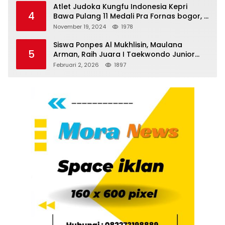
Atlet Judoka Kungfu Indonesia Kepri
4
Bawa Pulang 11 Medali Pra Fornas bogor, 3
Emas dan 8 Perunggu.
November 19, 2024
1978
Siswa Ponpes Al Mukhlisin, Maulana
5
Arman, Raih Juara I Taekwondo Junior
Putra di Riau National Championship 2026
Februari 2, 2026
1897