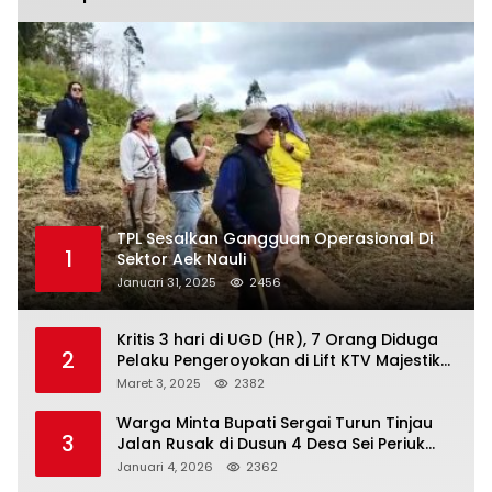
TPL Sesalkan Gangguan Operasional Di
1
Sektor Aek Nauli
Januari 31, 2025
2456
Kritis 3 hari di UGD (HR), 7 Orang Diduga
2
Pelaku Pengeroyokan di Lift KTV Majestik
Melenggang Bebas, Kantor Hukum JAP
Maret 3, 2025
2382
Pertanyakan Kinerja Polresta
Tanjungpinang
Warga Minta Bupati Sergai Turun Tinjau
3
Jalan Rusak di Dusun 4 Desa Sei Periuk
Serdang Bedagai
Januari 4, 2026
2362