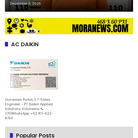
Polres Tebing Tinggi
Desember 9, 2025
AC DAIKIN
Gunawan Purba, S.T. Sales
Engineer – PT Daikin Applied
Solutions Indonesia 📞
CP/WhatsApp: +62 811-622-
6150
Popular Posts