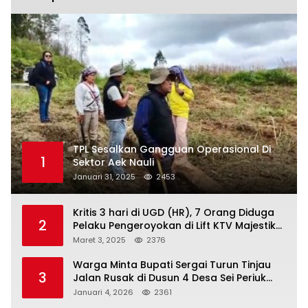
TPL Sesalkan Gangguan Operasional Di
1
Sektor Aek Nauli
Januari 31, 2025
2453
Kritis 3 hari di UGD (HR), 7 Orang Diduga
2
Pelaku Pengeroyokan di Lift KTV Majestik
Melenggang Bebas, Kantor Hukum JAP
Maret 3, 2025
2376
Pertanyakan Kinerja Polresta
Tanjungpinang
Warga Minta Bupati Sergai Turun Tinjau
3
Jalan Rusak di Dusun 4 Desa Sei Periuk
Serdang Bedagai
Januari 4, 2026
2361