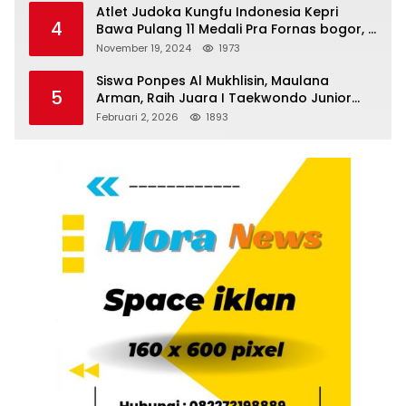
Atlet Judoka Kungfu Indonesia Kepri
4
Bawa Pulang 11 Medali Pra Fornas bogor, 3
Emas dan 8 Perunggu.
November 19, 2024
1973
Siswa Ponpes Al Mukhlisin, Maulana
5
Arman, Raih Juara I Taekwondo Junior
Putra di Riau National Championship 2026
Februari 2, 2026
1893