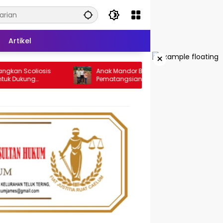
Artikel
×
oliosis
Anak Mandor Bus Travel Andalas di
ung
Pematangsiantar, Christian Antonio Sirait
coliosis
Lulus Akmil AD 2026