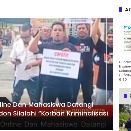
AC
Gunawa
Enginee
Solutio
CP/Wha
6150
ine Dan Mahasiswa Datangi
on Silalahi “Korban Kriminalisasi