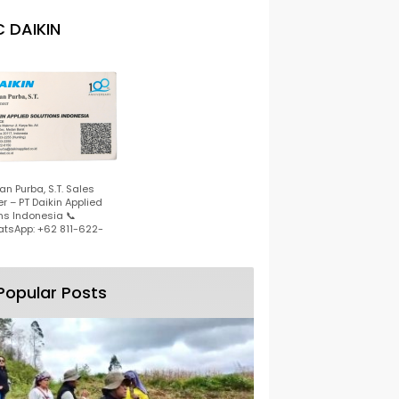
 DAIKIN
n Purba, S.T. Sales
r – PT Daikin Applied
ns Indonesia 📞
tsApp: +62 811-622-
Popular Posts