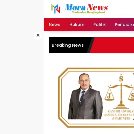
Langsung
ke
konten
News
Hukum
Politik
Pendidik
×
Breaking News