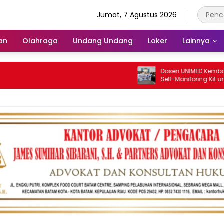
Jumat, 7 Agustus 2026
an
Olahraga
Undang Undang
Loker
Lainnya
Dosen UNIMED Kembangkan Sc
Self-Monitoring Kit untuk Duk
Pemantauan Mandiri Pasien S