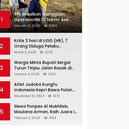
TPL Sesalkan Gangguan
1
Operasional Di Sektor Aek
Nauli
Januari 31, 2025
2453
Kritis 3 hari di UGD (HR), 7
2
Orang Diduga Pelaku
Pengeroyokan di Lift KTV
Maret 3, 2025
2375
Majestik Melenggang Bebas,
Kantor Hukum JAP
Warga Minta Bupati Sergai
3
Pertanyakan Kinerja Polresta
Turun Tinjau Jalan Rusak di
Tanjungpinang
Dusun 4 Desa Sei Periuk
Januari 4, 2026
2361
Serdang Bedagai
Atlet Judoka Kungfu
4
Indonesia Kepri Bawa Pulang
11 Medali Pra Fornas bogor, 3
November 19, 2024
1973
Emas dan 8 Perunggu.
Siswa Ponpes Al Mukhlisin,
5
Maulana Arman, Raih Juara I
Taekwondo Junior Putra di
Februari 2, 2026
1893
Riau National Championship
2026