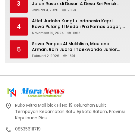
3
Jalan Rusak di Dusun 4 Desa Sei Periuk
Serdang Bedagai
Januari 4, 2026
2358
Atlet Judoka Kungfu Indonesia Kepri
4
Bawa Pulang 11 Medali Pra Fornas bogor, 3
Emas dan 8 Perunggu.
November 19, 2024
1968
Siswa Ponpes Al Mukhlisin, Maulana
5
Arman, Raih Juara I Taekwondo Junior
Putra di Riau National Championship 2026
Februari 2, 2026
1891
Ruko Mitra Mall blok H1 No 19 Kelurahan Bukit
Tempayan Kecamatan Batu Aji kota Batam, Provinsi
Kepulauan Riau
085356111719