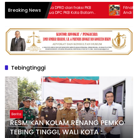
Reses anggota DPRD dari fraksi PKB
Fitnah Biadab N
Breaking News
sekaligus ketua DPC PKB Kota Batam
Andi Morena Tak
Hendrik S.H., Tampung usulan Warga
Langsung Seret
Patam Indah Minta Jalan, Ambulans,
Hoaks ke Polda 
dan Sarana Olahraga
Tebingtinggi
Berita
RESMIKAN KOLAM RENANG PEMKO
TEBING TINGGI, WALI KOTA :