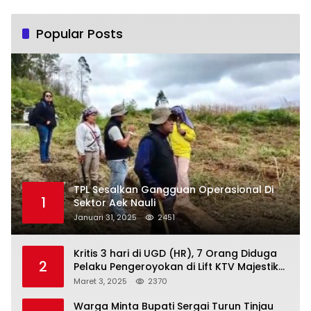
Popular Posts
TPL Sesalkan Gangguan Operasional Di
1
Sektor Aek Nauli
Januari 31, 2025
2451
Kritis 3 hari di UGD (HR), 7 Orang Diduga
2
Pelaku Pengeroyokan di Lift KTV Majestik
Melenggang Bebas, Kantor Hukum JAP
Maret 3, 2025
2370
Pertanyakan Kinerja Polresta
Tanjungpinang
Warga Minta Bupati Sergai Turun Tinjau