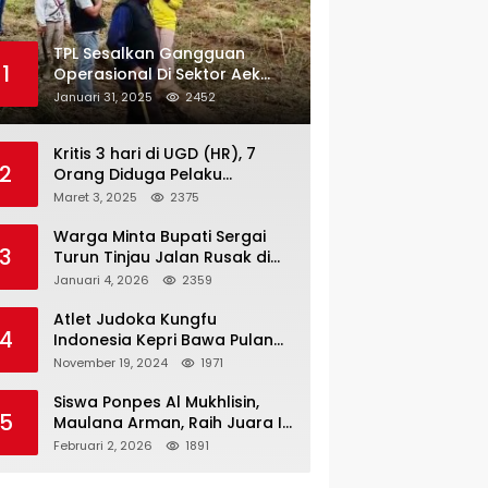
TPL Sesalkan Gangguan
1
Operasional Di Sektor Aek
Nauli
Januari 31, 2025
2452
Kritis 3 hari di UGD (HR), 7
2
Orang Diduga Pelaku
Pengeroyokan di Lift KTV
Maret 3, 2025
2375
Majestik Melenggang Bebas,
Kantor Hukum JAP
Warga Minta Bupati Sergai
3
Pertanyakan Kinerja Polresta
Turun Tinjau Jalan Rusak di
Tanjungpinang
Dusun 4 Desa Sei Periuk
Januari 4, 2026
2359
Serdang Bedagai
Atlet Judoka Kungfu
4
Indonesia Kepri Bawa Pulang
11 Medali Pra Fornas bogor, 3
November 19, 2024
1971
Emas dan 8 Perunggu.
Siswa Ponpes Al Mukhlisin,
5
Maulana Arman, Raih Juara I
Taekwondo Junior Putra di
Februari 2, 2026
1891
Riau National Championship
2026