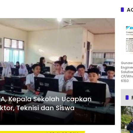
AC
Gunawa
Enginee
Solutio
CP/Wha
6150
KA, Kepala Sekolah Ucapkan
ktor, Teknisi dan Siswa