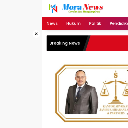
Langsung
ke
konten
News
Hukum
Politik
Pendidik
×
Breaking News