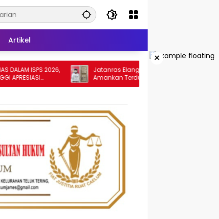
Artikel
×
ISPS 2026,
Jatanras Elang Sakti Polres Tebing Tinggi
SIASI
Amankan Terduga Pelaku Penggelapan
Sepeda Motor