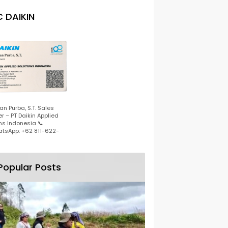
 DAIKIN
n Purba, S.T. Sales
r – PT Daikin Applied
ns Indonesia 📞
tsApp: +62 811-622-
Popular Posts