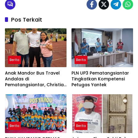
Pos Terkait
Berita
Berita
Anak Mandor Bus Travel
PLN UP3 Pematangsiantar
Andalas di
Tingkatkan Kompetensi
Pematangsiantar, Christian
Petugas Yantek
Antonio Sirait Lulus Akmil
AD 2026
Berita
Berita