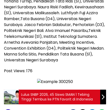
Yohana Turnip, Pendidikan Tata Rias (S1), Universitas
Negeri Surabaya. Naura Riski Fadilah, Kewirausahaan
(S1), Universitas Malikussaleh. Luthfiyah Fuji Azzira
Ramber,Tata Busana (D4), Universitas Negeri
Surabaya. Jasca Febrian Sidabutar, Perhotelan (D3),
Politeknik Negeri Bali. Alva Imanuel Pasaribu,Teknik
Telekomunikasi (S1), Institut Teknologi Sumatera.
Arnetha Avevania Panjaitan, Meeting Incentive,
Convention Exhibition (D4), Politeknik Negeri Medan.
Manna Sofia Sitio, Pendidikan Tata Busana (S1),
Universitas Negeri Surabaya
Post Views:
176
Lulus SNBP 2026, 45 Siswa SMAN 1 Tebing
Tinggi Tembus ke PTN Favorit di Indonesia