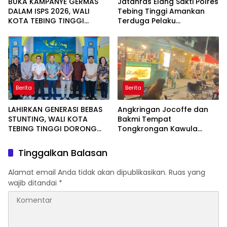
BUKA KAMPANYE GERMAS
Jatanras Elang Sakti Polres
DALAM ISPS 2026, WALI
Tebing Tinggi Amankan
KOTA TEBING TINGGI
Terduga Pelaku
APRESIASI PENURUNAN
Penggelapan Sepeda
STUNTING
Motor
Berita
Berita
LAHIRKAN GENERASI BEBAS
Angkringan Jocoffe dan
STUNTING, WALI KOTA
Bakmi Tempat
TEBING TINGGI DORONG
Tongkrongan Kawula
OPTIMALISASI SP3 CATIN
Muda dan Orangtua di
Pematangsiantar
Tinggalkan Balasan
Alamat email Anda tidak akan dipublikasikan.
Ruas yang
wajib ditandai
*