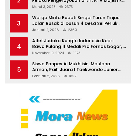
2
Pelaku Pengeroyokan di Lift KTV Majestik
Melenggang Bebas, Kantor Hukum JAP
Maret 3, 2025
2375
Pertanyakan Kinerja Polresta
Tanjungpinang
Warga Minta Bupati Sergai Turun Tinjau
3
Jalan Rusak di Dusun 4 Desa Sei Periuk
Serdang Bedagai
Januari 4, 2026
2360
Atlet Judoka Kungfu Indonesia Kepri
4
Bawa Pulang 11 Medali Pra Fornas bogor, 3
Emas dan 8 Perunggu.
November 19, 2024
1973
Siswa Ponpes Al Mukhlisin, Maulana
5
Arman, Raih Juara I Taekwondo Junior
Putra di Riau National Championship 2026
Februari 2, 2026
1892