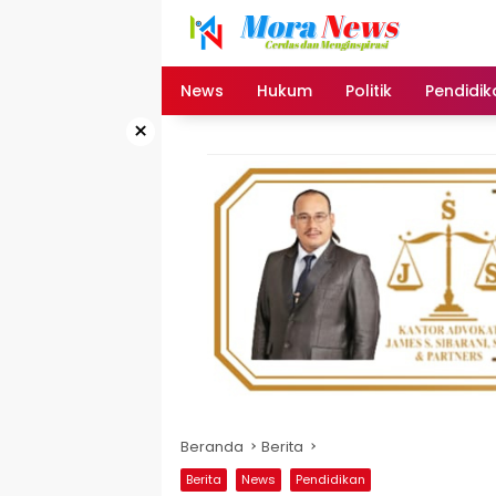
Langsung
ke
konten
News
Hukum
Politik
Pendidik
×
Beranda
Berita
Berita
News
Pendidikan