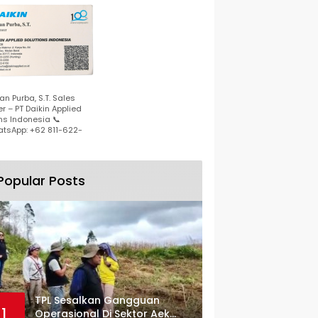
n Purba, S.T. Sales
r – PT Daikin Applied
ns Indonesia 📞
tsApp: +62 811-622-
Popular Posts
TPL Sesalkan Gangguan
1
Operasional Di Sektor Aek