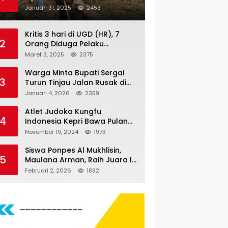
Nauli
Januari 31, 2025
2453
Kritis 3 hari di UGD (HR), 7
2
Orang Diduga Pelaku
Pengeroyokan di Lift KTV
Maret 3, 2025
2375
Majestik Melenggang Bebas,
Kantor Hukum JAP
Warga Minta Bupati Sergai
3
Pertanyakan Kinerja Polresta
Turun Tinjau Jalan Rusak di
Tanjungpinang
Dusun 4 Desa Sei Periuk
Januari 4, 2026
2359
Serdang Bedagai
Atlet Judoka Kungfu
4
Indonesia Kepri Bawa Pulang
11 Medali Pra Fornas bogor, 3
November 19, 2024
1973
Emas dan 8 Perunggu.
Siswa Ponpes Al Mukhlisin,
5
Maulana Arman, Raih Juara I
Taekwondo Junior Putra di
Februari 2, 2026
1892
Riau National Championship
2026