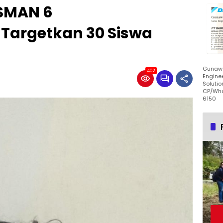
, SMAN 6
Targetkan 30 Siswa
Gunawa
402
Enginee
Solutio
CP/Wha
6150