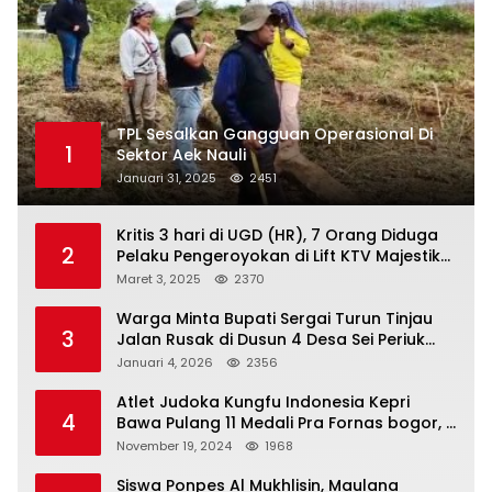
TPL Sesalkan Gangguan Operasional Di
1
Sektor Aek Nauli
Januari 31, 2025
2451
Kritis 3 hari di UGD (HR), 7 Orang Diduga
2
Pelaku Pengeroyokan di Lift KTV Majestik
Melenggang Bebas, Kantor Hukum JAP
Maret 3, 2025
2370
Pertanyakan Kinerja Polresta
Tanjungpinang
Warga Minta Bupati Sergai Turun Tinjau
3
Jalan Rusak di Dusun 4 Desa Sei Periuk
Serdang Bedagai
Januari 4, 2026
2356
Atlet Judoka Kungfu Indonesia Kepri
4
Bawa Pulang 11 Medali Pra Fornas bogor, 3
Emas dan 8 Perunggu.
November 19, 2024
1968
Siswa Ponpes Al Mukhlisin, Maulana