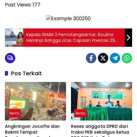
Post Views:
177
Kepala SMAN 3 Pematangsiantar, Roulina
Harianja Bangga atas Capaian Prestasi 29
Siswa Diterima di Berbagai PTN Favorit, Mulai
IPB, ITB, USU
Pos Terkait
Berita
Berita
Angkringan Jocoffe dan
Reses anggota DPRD dari
Bakmi Tempat
fraksi PKB sekaligus ketua