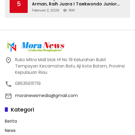
5
Arman, Raih Juara I Taekwondo Junior
Putra di Riau National Championship 2026
Februari 2, 2026
1891
Ruko Mitra Mall blok H1 No 19 Kelurahan Bukit
Tempayan Kecamatan Batu Aji kota Batam, Provinsi
Kepulauan Riau
085356111719
moranewsmedia@gmail.com
Kategori
Berita
News