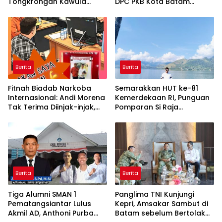
Tongkrongan Kawula
DPC PKB Kota Batam
Muda dan Orangtua di
Hendrik S.H., Tampung
Pematangsiantar
usulan Warga Patam
Indah Minta Jalan,
Ambulans, dan Sarana
Olahraga
Berita
Berita
Fitnah Biadab Narkoba
Semarakkan HUT ke-81
Internasional: Andi Morena
Kemerdekaan RI, Punguan
Tak Terima Diinjak-injak,
Pomparan Si Raja
Langsung Seret Akun-Akun
Panggabean Tebing Tinggi
Penyebar Hoaks ke Polda
Gelar Berbagai
Kepri!
Perlombaan
Berita
Berita
Tiga Alumni SMAN 1
Panglima TNI Kunjungi
Pematangsiantar Lulus
Kepri, Amsakar Sambut di
Akmil AD, Anthoni Purba
Batam sebelum Bertolak