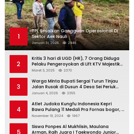
TPL Sesalkan Gangguan Operasional Di
1
Sektor Aek Nauli
Januari 31, 2025
2449
Kritis 3 hari di UGD (HR), 7 Orang Diduga
2
Pelaku Pengeroyokan di Lift KTV Majestik
Melenggang Bebas, Kantor Hukum JAP
Maret 3, 2025
2370
Pertanyakan Kinerja Polresta
Tanjungpinang
Warga Minta Bupati Sergai Turun Tinjau
3
Jalan Rusak di Dusun 4 Desa Sei Periuk
Serdang Bedagai
Januari 4, 2026
2355
Atlet Judoka Kungfu Indonesia Kepri
4
Bawa Pulang 11 Medali Pra Fornas bogor, 3
Emas dan 8 Perunggu.
November 19, 2024
1967
Siswa Ponpes Al Mukhlisin, Maulana
5
Arman, Raih Juara I Taekwondo Junior