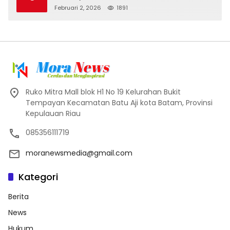
Putra di Riau National Championship 2026
Februari 2, 2026
1891
Ruko Mitra Mall blok H1 No 19 Kelurahan Bukit
Tempayan Kecamatan Batu Aji kota Batam, Provinsi
Kepulauan Riau
085356111719
moranewsmedia@gmail.com
Kategori
Berita
News
Hukum