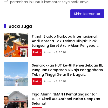
peramban ini untuk komentar saya berikutnya.
Baca Juga
Fitnah Biadab Narkoba Internasional:
Andi Morena Tak Terima Diinjak-injak,
Langsung Seret Akun-Akun Penyebar
Hoaks ke Polda Kepri!
Berita
Agustus 5, 2026
Semarakkan HUT ke-81 Kemerdekaan RI,
Punguan Pomparan Si Raja Panggabean
Tebing Tinggi Gelar Berbagai
Perlombaan
Berita
Agustus 5, 2026
Tiga Alumni SMAN 1 Pematangsiantar
Lulus Akmil AD, Anthoni Purba Ucapkan
Selamat