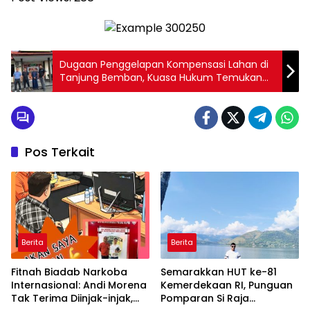
Dugaan Penggelapan Kompensasi Lahan di
Tanjung Bemban, Kuasa Hukum Temukan
Sejumlah Kejanggalan
Pos Terkait
Berita
Berita
Fitnah Biadab Narkoba
Semarakkan HUT ke-81
Internasional: Andi Morena
Kemerdekaan RI, Punguan
Tak Terima Diinjak-injak,
Pomparan Si Raja