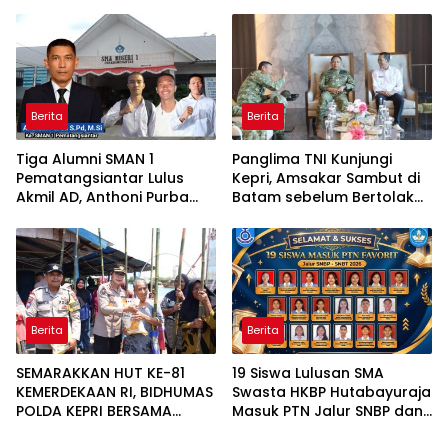
Langsung Seret Akun-Akun
Panggabean Tebing Tinggi
Penyebar Hoaks ke Polda
Gelar Berbagai
Kepri!
Perlombaan
Berita
Berita
Tiga Alumni SMAN 1
Panglima TNI Kunjungi
Pematangsiantar Lulus
Kepri, Amsakar Sambut di
Akmil AD, Anthoni Purba
Batam sebelum Bertolak
Ucapkan Selamat
Ke Lingga
Berita
Berita
SEMARAKKAN HUT KE-81
19 Siswa Lulusan SMA
KEMERDEKAAN RI, BIDHUMAS
Swasta HKBP Hutabayuraja
POLDA KEPRI BERSAMA
Masuk PTN Jalur SNBP dan
INSAN PERS BAGIKAN
SNBT