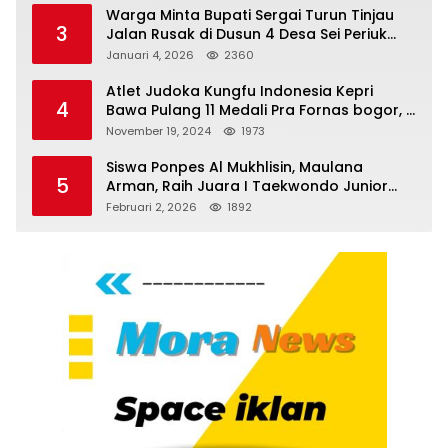
Tanjungpinang
Warga Minta Bupati Sergai Turun Tinjau
3
Jalan Rusak di Dusun 4 Desa Sei Periuk
Serdang Bedagai
Januari 4, 2026
2360
Atlet Judoka Kungfu Indonesia Kepri
4
Bawa Pulang 11 Medali Pra Fornas bogor, 3
Emas dan 8 Perunggu.
November 19, 2024
1973
Siswa Ponpes Al Mukhlisin, Maulana
5
Arman, Raih Juara I Taekwondo Junior
Putra di Riau National Championship 2026
Februari 2, 2026
1892