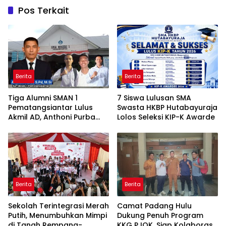
Pos Terkait
Berita
Berita
Tiga Alumni SMAN 1
7 Siswa Lulusan SMA
Pematangsiantar Lulus
Swasta HKBP Hutabayuraja
Akmil AD, Anthoni Purba
Lolos Seleksi KIP-K Awarde
Ucapkan Selamat
Berita
Berita
Sekolah Terintegrasi Merah
Camat Padang Hulu
Putih, Menumbuhkan Mimpi
Dukung Penuh Program
di Tanah Rempang-
KKG PJOK, Siap Kolaborasi