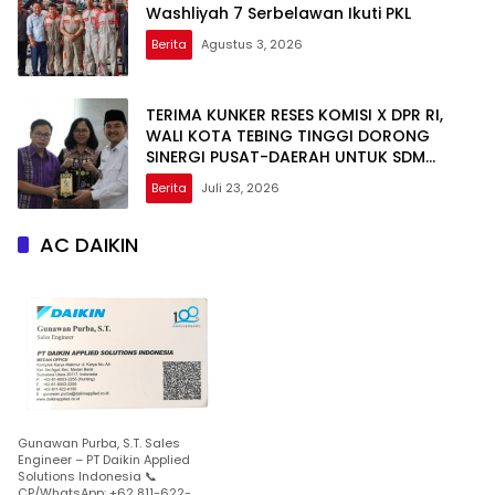
Washliyah 7 Serbelawan Ikuti PKL
Berita
Agustus 3, 2026
TERIMA KUNKER RESES KOMISI X DPR RI,
WALI KOTA TEBING TINGGI DORONG
SINERGI PUSAT-DAERAH UNTUK SDM
UNGGUL
Berita
Juli 23, 2026
AC DAIKIN
Gunawan Purba, S.T. Sales
Engineer – PT Daikin Applied
Solutions Indonesia 📞
CP/WhatsApp: +62 811-622-