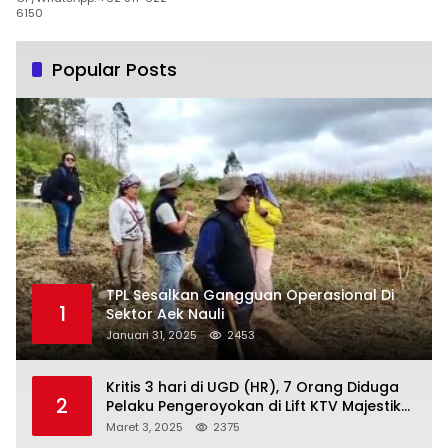
6150
Popular Posts
TPL Sesalkan Gangguan Operasional Di
1
Sektor Aek Nauli
Januari 31, 2025
2453
Kritis 3 hari di UGD (HR), 7 Orang Diduga
2
Pelaku Pengeroyokan di Lift KTV Majestik
Melenggang Bebas, Kantor Hukum JAP
Maret 3, 2025
2375
Pertanyakan Kinerja Polresta