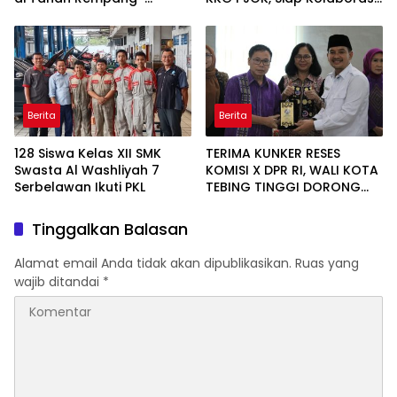
Galang
Wujudkan Generasi Sehat
dan Berprestasi
Berita
Berita
128 Siswa Kelas XII SMK
TERIMA KUNKER RESES
Swasta Al Washliyah 7
KOMISI X DPR RI, WALI KOTA
Serbelawan Ikuti PKL
TEBING TINGGI DORONG
SINERGI PUSAT-DAERAH
UNTUK SDM UNGGUL
Tinggalkan Balasan
Alamat email Anda tidak akan dipublikasikan.
Ruas yang
wajib ditandai
*