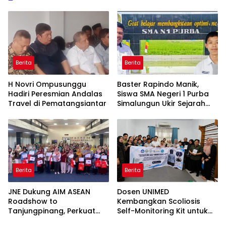
Berita
Berita
H Novri Ompusunggu
Baster Rapindo Manik,
Hadiri Peresmian Andalas
Siswa SMA Negeri 1 Purba
Travel di Pematangsiantar
Simalungun Ukir Sejarah
Lolos OSN Tingkat Nasional
Berita
Berita
JNE Dukung AIM ASEAN
Dosen UNIMED
Roadshow to
Kembangkan Scoliosis
Tanjungpinang, Perkuat
Self-Monitoring Kit untuk
Daya Saing UMKM melalui
Dukung Pemantauan