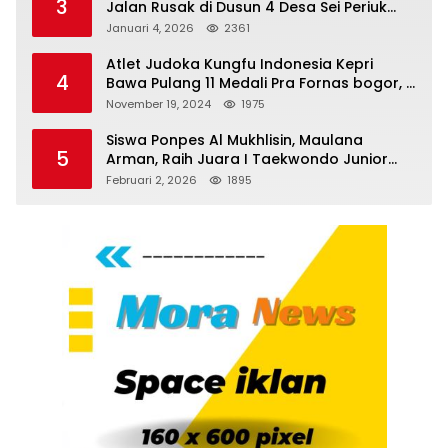
3
Jalan Rusak di Dusun 4 Desa Sei Periuk
Serdang Bedagai
Januari 4, 2026
2361
Atlet Judoka Kungfu Indonesia Kepri
4
Bawa Pulang 11 Medali Pra Fornas bogor, 3
Emas dan 8 Perunggu.
November 19, 2024
1975
Siswa Ponpes Al Mukhlisin, Maulana
5
Arman, Raih Juara I Taekwondo Junior
Putra di Riau National Championship 2026
Februari 2, 2026
1895