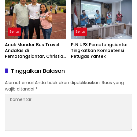
Pemanfaatan Teknologi AI
Mandiri Pasien Scoliosis
Berita
Berita
Anak Mandor Bus Travel
PLN UP3 Pematangsiantar
Andalas di
Tingkatkan Kompetensi
Pematangsiantar, Christian
Petugas Yantek
Antonio Sirait Lulus Akmil
AD 2026
Tinggalkan Balasan
Alamat email Anda tidak akan dipublikasikan.
Ruas yang
wajib ditandai
*