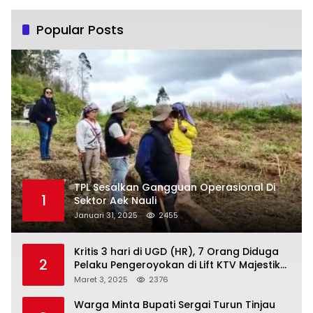
Popular Posts
TPL Sesalkan Gangguan Operasional Di
1
Sektor Aek Nauli
Januari 31, 2025
2455
Kritis 3 hari di UGD (HR), 7 Orang Diduga
2
Pelaku Pengeroyokan di Lift KTV Majestik
Melenggang Bebas, Kantor Hukum JAP
Maret 3, 2025
2376
Pertanyakan Kinerja Polresta
Tanjungpinang
Warga Minta Bupati Sergai Turun Tinjau