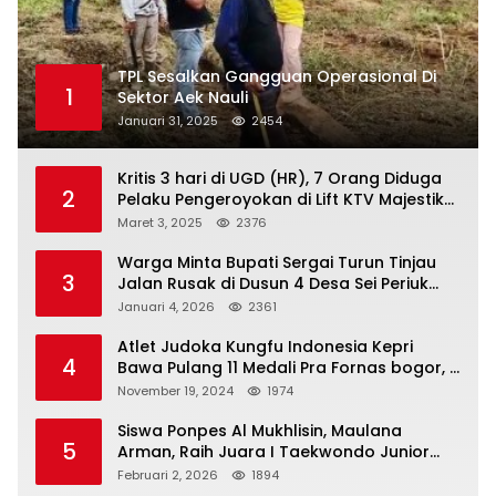
TPL Sesalkan Gangguan Operasional Di
1
Sektor Aek Nauli
Januari 31, 2025
2454
Kritis 3 hari di UGD (HR), 7 Orang Diduga
2
Pelaku Pengeroyokan di Lift KTV Majestik
Melenggang Bebas, Kantor Hukum JAP
Maret 3, 2025
2376
Pertanyakan Kinerja Polresta
Tanjungpinang
Warga Minta Bupati Sergai Turun Tinjau
3
Jalan Rusak di Dusun 4 Desa Sei Periuk
Serdang Bedagai
Januari 4, 2026
2361
Atlet Judoka Kungfu Indonesia Kepri
4
Bawa Pulang 11 Medali Pra Fornas bogor, 3
Emas dan 8 Perunggu.
November 19, 2024
1974
Siswa Ponpes Al Mukhlisin, Maulana
5
Arman, Raih Juara I Taekwondo Junior
Putra di Riau National Championship 2026
Februari 2, 2026
1894