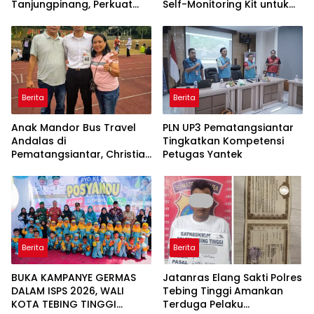
Tanjungpinang, Perkuat
Self-Monitoring Kit untuk
Daya Saing UMKM melalui
Dukung Pemantauan
Pemanfaatan Teknologi AI
Mandiri Pasien Scoliosis
Berita
Berita
Anak Mandor Bus Travel
PLN UP3 Pematangsiantar
Andalas di
Tingkatkan Kompetensi
Pematangsiantar, Christian
Petugas Yantek
Antonio Sirait Lulus Akmil
AD 2026
Berita
Berita
BUKA KAMPANYE GERMAS
Jatanras Elang Sakti Polres
DALAM ISPS 2026, WALI
Tebing Tinggi Amankan
KOTA TEBING TINGGI
Terduga Pelaku