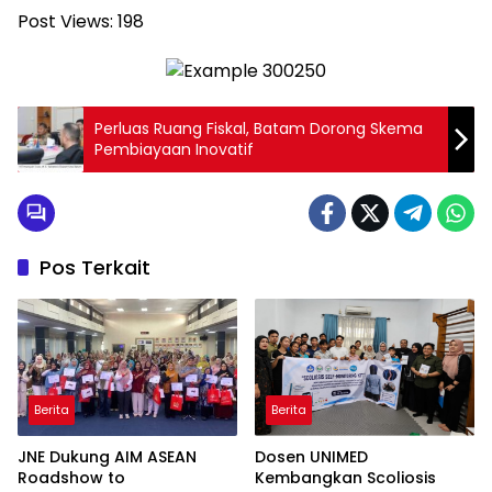
Post Views:
198
Perluas Ruang Fiskal, Batam Dorong Skema
Pembiayaan Inovatif
Pos Terkait
Berita
Berita
JNE Dukung AIM ASEAN
Dosen UNIMED
Roadshow to
Kembangkan Scoliosis