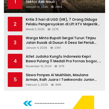
1
Sektor Aek Nauli
Januari 31, 2025
2454
Kritis 3 hari di UGD (HR), 7 Orang Diduga
2
Pelaku Pengeroyokan di Lift KTV Majestik
Melenggang Bebas, Kantor Hukum JAP
Maret 3, 2025
2376
Pertanyakan Kinerja Polresta
Tanjungpinang
Warga Minta Bupati Sergai Turun Tinjau
3
Jalan Rusak di Dusun 4 Desa Sei Periuk
Serdang Bedagai
Januari 4, 2026
2361
Atlet Judoka Kungfu Indonesia Kepri
4
Bawa Pulang 11 Medali Pra Fornas bogor, 3
Emas dan 8 Perunggu.
November 19, 2024
1975
Siswa Ponpes Al Mukhlisin, Maulana
5
Arman, Raih Juara I Taekwondo Junior
Putra di Riau National Championship 2026
Februari 2, 2026
1895