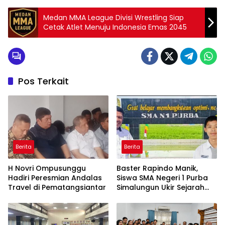
Medan MMA League Divisi Wrestling Siap
Cetak Atlet Menuju Indonesia Emas 2045
Pos Terkait
Berita
Berita
H Novri Ompusunggu
Baster Rapindo Manik,
Hadiri Peresmian Andalas
Siswa SMA Negeri 1 Purba
Travel di Pematangsiantar
Simalungun Ukir Sejarah
Lolos OSN Tingkat Nasional