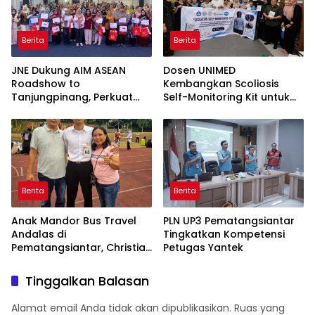
Berita
Berita
JNE Dukung AIM ASEAN
Dosen UNIMED
Roadshow to
Kembangkan Scoliosis
Tanjungpinang, Perkuat
Self-Monitoring Kit untuk
Daya Saing UMKM melalui
Dukung Pemantauan
Pemanfaatan Teknologi AI
Mandiri Pasien Scoliosis
Berita
Berita
Anak Mandor Bus Travel
PLN UP3 Pematangsiantar
Andalas di
Tingkatkan Kompetensi
Pematangsiantar, Christian
Petugas Yantek
Antonio Sirait Lulus Akmil
AD 2026
Tinggalkan Balasan
Alamat email Anda tidak akan dipublikasikan.
Ruas yang