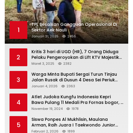
TPL Sesalkan Gangguan Operasional Di
1
Sektor Aek Nauli
Januari 31, 2025
2456
Kritis 3 hari di UGD (HR), 7 Orang Diduga
2
Pelaku Pengeroyokan di Lift KTV Majestik
Melenggang Bebas, Kantor Hukum JAP
Maret 3, 2025
2382
Pertanyakan Kinerja Polresta
Tanjungpinang
Warga Minta Bupati Sergai Turun Tinjau
3
Jalan Rusak di Dusun 4 Desa Sei Periuk
Serdang Bedagai
Januari 4, 2026
2363
Atlet Judoka Kungfu Indonesia Kepri
4
Bawa Pulang 11 Medali Pra Fornas bogor, 3
Emas dan 8 Perunggu.
November 19, 2024
1978
Siswa Ponpes Al Mukhlisin, Maulana
5
Arman, Raih Juara I Taekwondo Junior
Putra di Riau National Championship 2026
Februari 2, 2026
1899