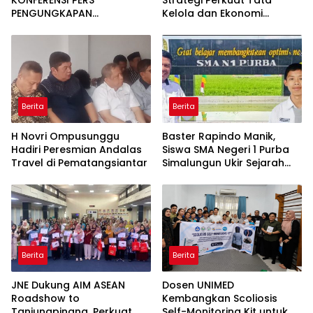
PENGUNGKAPAN
Kelola dan Ekonomi
PENYELUNDUPAN 1,3 TON
Kerakyatan dalam
KETAMINE DI PERAIRAN
Program MBG
BATAM
Berita
Berita
H Novri Ompusunggu
Baster Rapindo Manik,
Hadiri Peresmian Andalas
Siswa SMA Negeri 1 Purba
Travel di Pematangsiantar
Simalungun Ukir Sejarah
Lolos OSN Tingkat Nasional
Berita
Berita
JNE Dukung AIM ASEAN
Dosen UNIMED
Roadshow to
Kembangkan Scoliosis
Tanjungpinang, Perkuat
Self-Monitoring Kit untuk