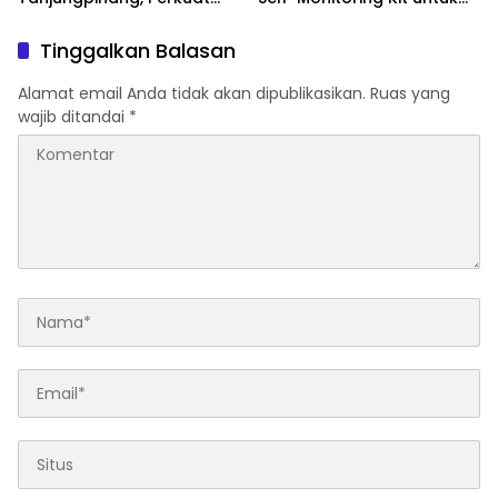
Daya Saing UMKM melalui
Dukung Pemantauan
Pemanfaatan Teknologi AI
Mandiri Pasien Scoliosis
Tinggalkan Balasan
Alamat email Anda tidak akan dipublikasikan.
Ruas yang
wajib ditandai
*