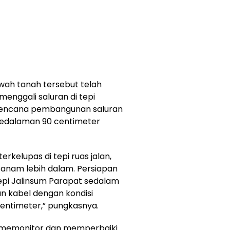
bawah tanah tersebut telah
menggali saluran di tepi
 rencana pembangunan saluran
kedalaman 90 centimeter
erkelupas di tepi ruas jalan,
 tanam lebih dalam. Persiapan
epi Jalinsum Parapat sedalam
n kabel dengan kondisi
entimeter,” pungkasnya.
t memonitor dan memperbaiki