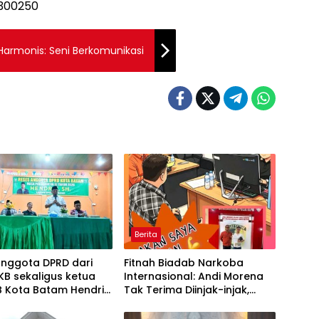
Harmonis: Seni Berkomunikasi
Berita
anggota DPRD dari
Fitnah Biadab Narkoba
PKB sekaligus ketua
Internasional: Andi Morena
B Kota Batam Hendrik
Tak Terima Diinjak-injak,
Tampung usulan Warga
Langsung Seret Akun-Akun
ndah Minta Jalan,
Penyebar Hoaks ke Polda