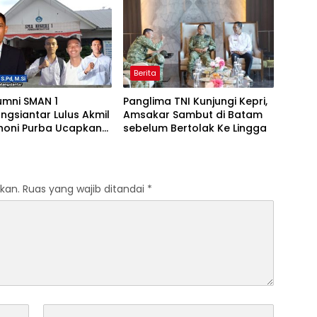
ns, dan Sarana
Kepri!
ga
Berita
umni SMAN 1
Panglima TNI Kunjungi Kepri,
gsiantar Lulus Akmil
Amsakar Sambut di Batam
thoni Purba Ucapkan
sebelum Bertolak Ke Lingga
t
kan.
Ruas yang wajib ditandai
*