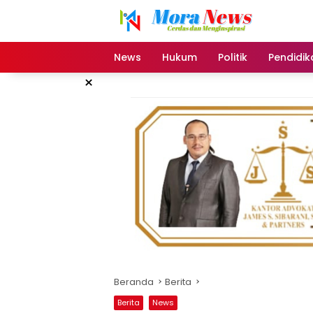
Langsung
ke
konten
News
Hukum
Politik
Pendidik
×
Beranda
Berita
Berita
News