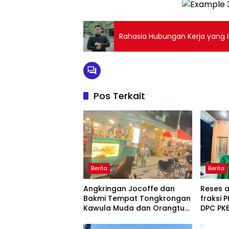
Rahasia Hubungan Kerja yang 
Pos Terkait
Berita
Berita
Angkringan Jocoffe dan
Reses 
Bakmi Tempat Tongkrongan
fraksi 
Kawula Muda dan Orangtua
DPC PK
di Pematangsiantar
S.H., 
Patam I