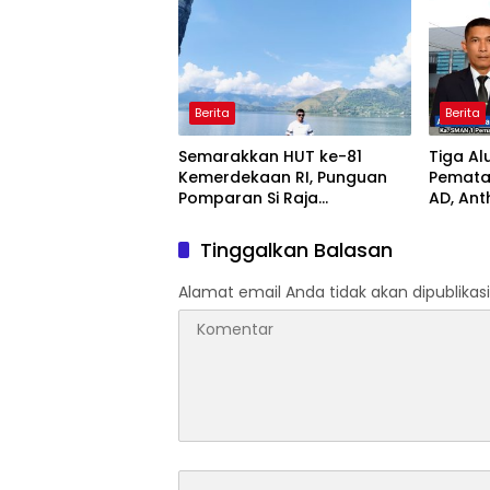
Ambula
Olahra
Berita
Berita
Semarakkan HUT ke-81
Tiga Al
Kemerdekaan RI, Punguan
Pematan
Pomparan Si Raja
AD, An
Panggabean Tebing Tinggi
Selama
Gelar Berbagai Perlombaan
Tinggalkan Balasan
Alamat email Anda tidak akan dipublikasi