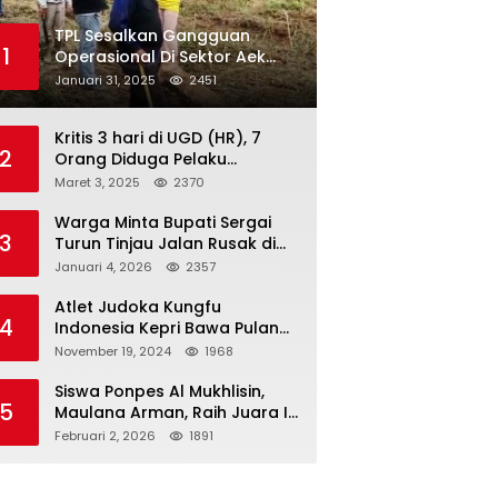
TPL Sesalkan Gangguan
1
Operasional Di Sektor Aek
Nauli
Januari 31, 2025
2451
Kritis 3 hari di UGD (HR), 7
2
Orang Diduga Pelaku
Pengeroyokan di Lift KTV
Maret 3, 2025
2370
Majestik Melenggang Bebas,
Kantor Hukum JAP
Warga Minta Bupati Sergai
3
Pertanyakan Kinerja Polresta
Turun Tinjau Jalan Rusak di
Tanjungpinang
Dusun 4 Desa Sei Periuk
Januari 4, 2026
2357
Serdang Bedagai
Atlet Judoka Kungfu
4
Indonesia Kepri Bawa Pulang
11 Medali Pra Fornas bogor, 3
November 19, 2024
1968
Emas dan 8 Perunggu.
Siswa Ponpes Al Mukhlisin,
5
Maulana Arman, Raih Juara I
Taekwondo Junior Putra di
Februari 2, 2026
1891
Riau National Championship
2026