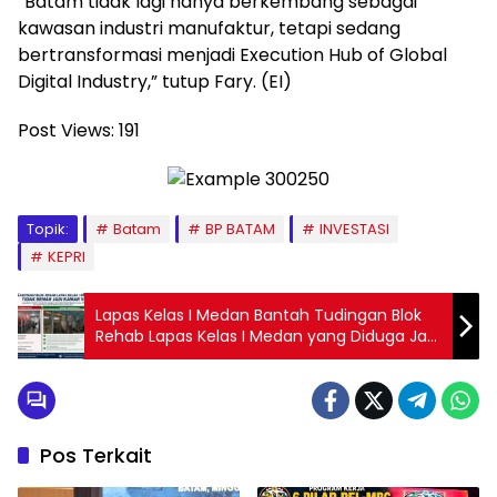
“Batam tidak lagi hanya berkembang sebagai
kawasan industri manufaktur, tetapi sedang
bertransformasi menjadi Execution Hub of Global
Digital Industry,” tutup Fary. (EI)
Post Views:
191
Topik:
Batam
BP BATAM
INVESTASI
KEPRI
Lapas Kelas I Medan Bantah Tudingan Blok
Rehab Lapas Kelas I Medan yang Diduga Jadi
Kamar VIP
Pos Terkait