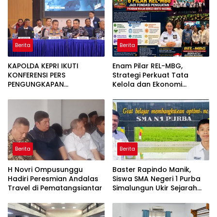
Berita
Berita
KAPOLDA KEPRI IKUTI
Enam Pilar REL-MBG,
KONFERENSI PERS
Strategi Perkuat Tata
PENGUNGKAPAN
Kelola dan Ekonomi
PENYELUNDUPAN 1,3 TON
Kerakyatan dalam
KETAMINE DI PERAIRAN
Program MBG
BATAM
Berita
Berita
H Novri Ompusunggu
Baster Rapindo Manik,
Hadiri Peresmian Andalas
Siswa SMA Negeri 1 Purba
Travel di Pematangsiantar
Simalungun Ukir Sejarah
Lolos OSN Tingkat Nasional