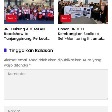
Berita
Berita
JNE Dukung AIM ASEAN
Dosen UNIMED
Roadshow to
Kembangkan Scoliosis
Tanjungpinang, Perkuat
Self-Monitoring Kit untuk
Daya Saing UMKM melalui
Dukung Pemantauan
Pemanfaatan Teknologi AI
Mandiri Pasien Scoliosis
Tinggalkan Balasan
Alamat email Anda tidak akan dipublikasikan.
Ruas yang
wajib ditandai
*