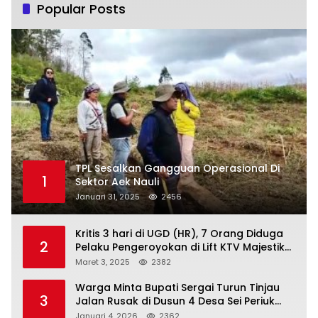
Popular Posts
TPL Sesalkan Gangguan Operasional Di
1
Sektor Aek Nauli
Januari 31, 2025
2456
Kritis 3 hari di UGD (HR), 7 Orang Diduga
2
Pelaku Pengeroyokan di Lift KTV Majestik
Melenggang Bebas, Kantor Hukum JAP
Maret 3, 2025
2382
Pertanyakan Kinerja Polresta
Tanjungpinang
Warga Minta Bupati Sergai Turun Tinjau
3
Jalan Rusak di Dusun 4 Desa Sei Periuk
Serdang Bedagai
Januari 4, 2026
2362