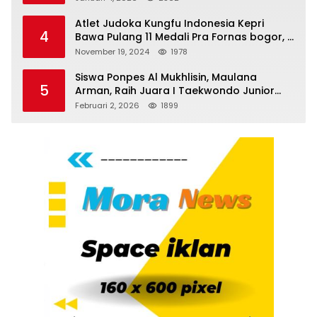
Atlet Judoka Kungfu Indonesia Kepri
4
Bawa Pulang 11 Medali Pra Fornas bogor, 3
Emas dan 8 Perunggu.
November 19, 2024
1978
Siswa Ponpes Al Mukhlisin, Maulana
5
Arman, Raih Juara I Taekwondo Junior
Putra di Riau National Championship 2026
Februari 2, 2026
1899