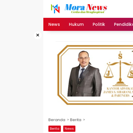
Langsung
ke
konten
News
Hukum
Politik
Pendidik
×
Beranda
Berita
Berita
News