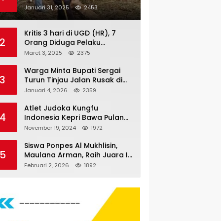
Nauli
Januari 31, 2025
2453
Kritis 3 hari di UGD (HR), 7
2
Orang Diduga Pelaku
Pengeroyokan di Lift KTV
Maret 3, 2025
2375
Majestik Melenggang Bebas,
Kantor Hukum JAP
Warga Minta Bupati Sergai
3
Pertanyakan Kinerja Polresta
Turun Tinjau Jalan Rusak di
Tanjungpinang
Dusun 4 Desa Sei Periuk
Januari 4, 2026
2359
Serdang Bedagai
Atlet Judoka Kungfu
4
Indonesia Kepri Bawa Pulang
11 Medali Pra Fornas bogor, 3
November 19, 2024
1972
Emas dan 8 Perunggu.
Siswa Ponpes Al Mukhlisin,
5
Maulana Arman, Raih Juara I
Taekwondo Junior Putra di
Februari 2, 2026
1892
Riau National Championship
2026