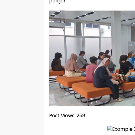
pelajar.
Post Views:
258