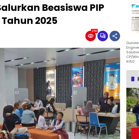
 Salurkan Beasiswa PIP
 Tahun 2025
258
Gunawa
Enginee
Solutio
CP/Wha
6150