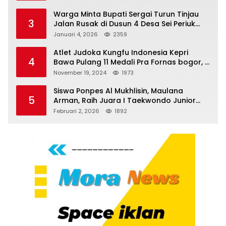
Pertanyakan Kinerja Polresta
Tanjungpinang
Warga Minta Bupati Sergai Turun Tinjau
3
Jalan Rusak di Dusun 4 Desa Sei Periuk
Serdang Bedagai
Januari 4, 2026
2359
Atlet Judoka Kungfu Indonesia Kepri
4
Bawa Pulang 11 Medali Pra Fornas bogor, 3
Emas dan 8 Perunggu.
November 19, 2024
1973
Siswa Ponpes Al Mukhlisin, Maulana
5
Arman, Raih Juara I Taekwondo Junior
Putra di Riau National Championship 2026
Februari 2, 2026
1892