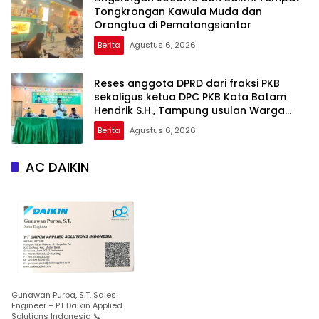
Tongkrongan Kawula Muda dan
Orangtua di Pematangsiantar
Berita
Agustus 6, 2026
Reses anggota DPRD dari fraksi PKB
sekaligus ketua DPC PKB Kota Batam
Hendrik S.H., Tampung usulan Warga
Patam Indah Minta Jalan, Ambulans, dan
Berita
Agustus 6, 2026
Sarana Olahraga
AC DAIKIN
Gunawan Purba, S.T. Sales
Engineer – PT Daikin Applied
Solutions Indonesia 📞