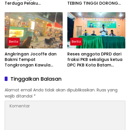
Terduga Pelaku
TEBING TINGGI DORONG
Penggelapan Sepeda
OPTIMALISASI SP3 CATIN
Motor
Berita
Berita
Angkringan Jocoffe dan
Reses anggota DPRD dari
Bakmi Tempat
fraksi PKB sekaligus ketua
Tongkrongan Kawula
DPC PKB Kota Batam
Muda dan Orangtua di
Hendrik S.H., Tampung
Pematangsiantar
usulan Warga Patam
Tinggalkan Balasan
Indah Minta Jalan,
Ambulans, dan Sarana
Alamat email Anda tidak akan dipublikasikan.
Ruas yang
Olahraga
wajib ditandai
*