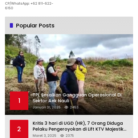
CP/WhatsApp: +62 811-622-
6150
Popular Posts
TPL Sesalkan Gangguan Operasional Di
1
Sektor Aek Nauli
Januari 31, 2025
2453
Kritis 3 hari di UGD (HR), 7 Orang Diduga
2
Pelaku Pengeroyokan di Lift KTV Majestik
Melenggang Bebas, Kantor Hukum JAP
Maret 3, 2025
2375