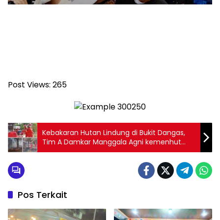
Post Views:
265
Kebakaran Hutan Lindung di Bukit Dangas,
Tim A Damkar Manggala Agni kemenhut
Batam berhasil padamkan api.
Pos Terkait