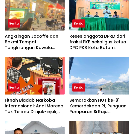
Berita
Berita
Angkringan Jocoffe dan
Reses anggota DPRD dari
Bakmi Tempat
fraksi PKB sekaligus ketua
Tongkrongan Kawula
DPC PKB Kota Batam
Muda dan Orangtua di
Hendrik S.H., Tampung
Pematangsiantar
usulan Warga Patam
Indah Minta Jalan,
Ambulans, dan Sarana
Olahraga
Berita
Berita
Fitnah Biadab Narkoba
Semarakkan HUT ke-81
Internasional: Andi Morena
Kemerdekaan RI, Punguan
Tak Terima Diinjak-injak,
Pomparan Si Raja
Langsung Seret Akun-Akun
Panggabean Tebing Tinggi
Penyebar Hoaks ke Polda
Gelar Berbagai
Kepri!
Perlombaan