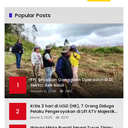
Popular Posts
TPL Sesalkan Gangguan Operasional Di
1
Sektor Aek Nauli
Januari 31, 2025
2451
Kritis 3 hari di UGD (HR), 7 Orang Diduga
2
Pelaku Pengeroyokan di Lift KTV Majestik
Melenggang Bebas, Kantor Hukum JAP
Maret 3, 2025
2370
Pertanyakan Kinerja Polresta
Tanjungpinang
Warga Minta Bupati Sergai Turun Tinjau