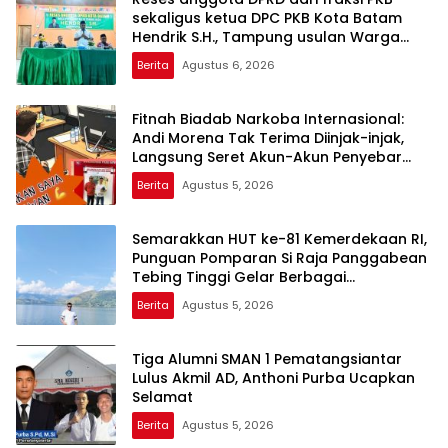
sekaligus ketua DPC PKB Kota Batam
Hendrik S.H., Tampung usulan Warga
Patam Indah Minta Jalan, Ambulans, dan
Berita
Agustus 6, 2026
Sarana Olahraga
Fitnah Biadab Narkoba Internasional:
Andi Morena Tak Terima Diinjak-injak,
Langsung Seret Akun-Akun Penyebar
Hoaks ke Polda Kepri!
Berita
Agustus 5, 2026
Semarakkan HUT ke-81 Kemerdekaan RI,
Punguan Pomparan Si Raja Panggabean
Tebing Tinggi Gelar Berbagai
Perlombaan
Berita
Agustus 5, 2026
Tiga Alumni SMAN 1 Pematangsiantar
Lulus Akmil AD, Anthoni Purba Ucapkan
Selamat
Berita
Agustus 5, 2026