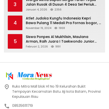
3
Jalan Rusak di Dusun 4 Desa Sei Periuk
Serdang Bedagai
Januari 4, 2026
2356
Atlet Judoka Kungfu Indonesia Kepri
4
Bawa Pulang 11 Medali Pra Fornas bogor, 3
Emas dan 8 Perunggu.
November 19, 2024
1968
Siswa Ponpes Al Mukhlisin, Maulana
5
Arman, Raih Juara I Taekwondo Junior
Putra di Riau National Championship 2026
Februari 2, 2026
1891
Ruko Mitra Mall blok H1 No 19 Kelurahan Bukit
Tempayan Kecamatan Batu Aji kota Batam, Provinsi
Kepulauan Riau
085356111719