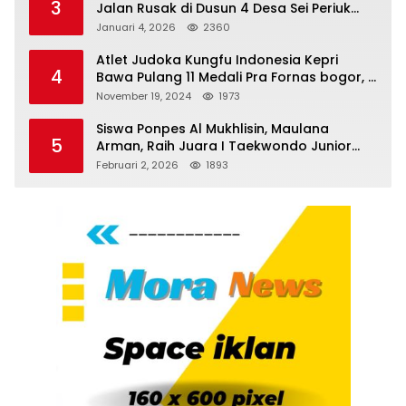
3
Jalan Rusak di Dusun 4 Desa Sei Periuk
Serdang Bedagai
Januari 4, 2026
2360
Atlet Judoka Kungfu Indonesia Kepri
4
Bawa Pulang 11 Medali Pra Fornas bogor, 3
Emas dan 8 Perunggu.
November 19, 2024
1973
Siswa Ponpes Al Mukhlisin, Maulana
5
Arman, Raih Juara I Taekwondo Junior
Putra di Riau National Championship 2026
Februari 2, 2026
1893