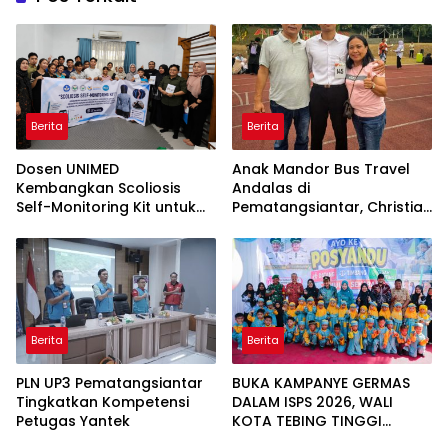
Berita
Berita
Dosen UNIMED
Anak Mandor Bus Travel
Kembangkan Scoliosis
Andalas di
Self-Monitoring Kit untuk
Pematangsiantar, Christian
Dukung Pemantauan
Antonio Sirait Lulus Akmil
Mandiri Pasien Scoliosis
AD 2026
Berita
Berita
PLN UP3 Pematangsiantar
BUKA KAMPANYE GERMAS
Tingkatkan Kompetensi
DALAM ISPS 2026, WALI
Petugas Yantek
KOTA TEBING TINGGI
APRESIASI PENURUNAN