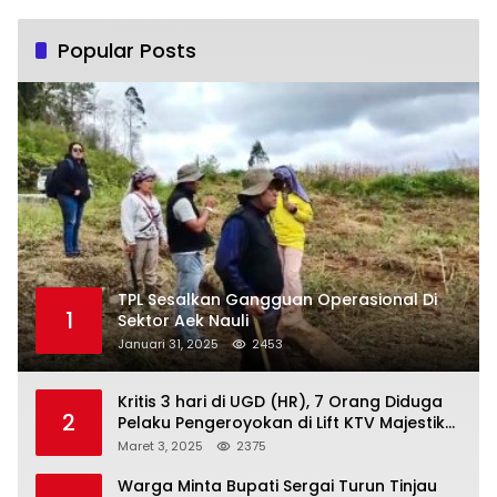
Popular Posts
TPL Sesalkan Gangguan Operasional Di
1
Sektor Aek Nauli
Januari 31, 2025
2453
Kritis 3 hari di UGD (HR), 7 Orang Diduga
2
Pelaku Pengeroyokan di Lift KTV Majestik
Melenggang Bebas, Kantor Hukum JAP
Maret 3, 2025
2375
Pertanyakan Kinerja Polresta
Tanjungpinang
Warga Minta Bupati Sergai Turun Tinjau