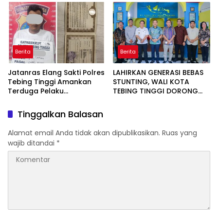
STUNTING
Berita
Berita
Jatanras Elang Sakti Polres
LAHIRKAN GENERASI BEBAS
Tebing Tinggi Amankan
STUNTING, WALI KOTA
Terduga Pelaku
TEBING TINGGI DORONG
Penggelapan Sepeda
OPTIMALISASI SP3 CATIN
Motor
Tinggalkan Balasan
Alamat email Anda tidak akan dipublikasikan.
Ruas yang
wajib ditandai
*