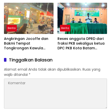
Motor
Berita
Berita
Angkringan Jocoffe dan
Reses anggota DPRD dari
Bakmi Tempat
fraksi PKB sekaligus ketua
Tongkrongan Kawula
DPC PKB Kota Batam
Muda dan Orangtua di
Hendrik S.H., Tampung
Pematangsiantar
usulan Warga Patam
Tinggalkan Balasan
Indah Minta Jalan,
Ambulans, dan Sarana
Alamat email Anda tidak akan dipublikasikan.
Ruas yang
Olahraga
wajib ditandai
*