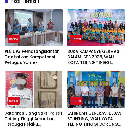
Pos Terkait
Berita
Berita
PLN UP3 Pematangsiantar
BUKA KAMPANYE GERMAS
Tingkatkan Kompetensi
DALAM ISPS 2026, WALI
Petugas Yantek
KOTA TEBING TINGGI
APRESIASI PENURUNAN
STUNTING
Berita
Berita
Jatanras Elang Sakti Polres
LAHIRKAN GENERASI BEBAS
Tebing Tinggi Amankan
STUNTING, WALI KOTA
Terduga Pelaku
TEBING TINGGI DORONG
Penggelapan Sepeda
OPTIMALISASI SP3 CATIN