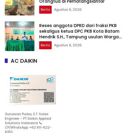
Orangtua di Pematangsiantar
Berita
Agustus 6, 2026
Reses anggota DPRD dari fraksi PKB
sekaligus ketua DPC PKB Kota Batam
Hendrik S.H., Tampung usulan Warga
Patam Indah Minta Jalan, Ambulans, dan
Berita
Agustus 6, 2026
Sarana Olahraga
AC DAIKIN
Gunawan Purba, S.T. Sales
Engineer – PT Daikin Applied
Solutions Indonesia 📞
CP/WhatsApp: +62 811-622-
6150