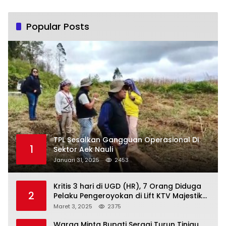
Popular Posts
TPL Sesalkan Gangguan Operasional Di
1
Sektor Aek Nauli
Januari 31, 2025
2453
Kritis 3 hari di UGD (HR), 7 Orang Diduga
2
Pelaku Pengeroyokan di Lift KTV Majestik
Melenggang Bebas, Kantor Hukum JAP
Maret 3, 2025
2375
Pertanyakan Kinerja Polresta
Tanjungpinang
Warga Minta Bupati Sergai Turun Tinjau