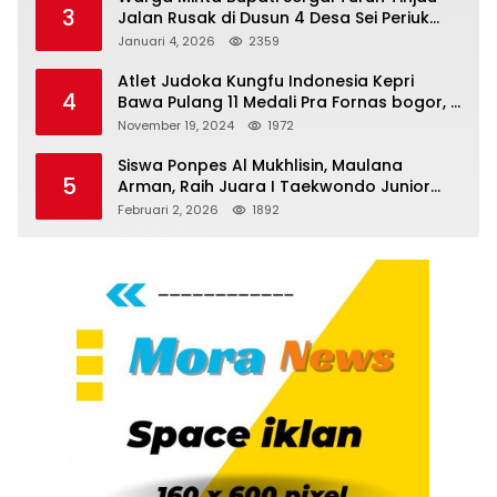
3
Jalan Rusak di Dusun 4 Desa Sei Periuk
Serdang Bedagai
Januari 4, 2026
2359
Atlet Judoka Kungfu Indonesia Kepri
4
Bawa Pulang 11 Medali Pra Fornas bogor, 3
Emas dan 8 Perunggu.
November 19, 2024
1972
Siswa Ponpes Al Mukhlisin, Maulana
5
Arman, Raih Juara I Taekwondo Junior
Putra di Riau National Championship 2026
Februari 2, 2026
1892